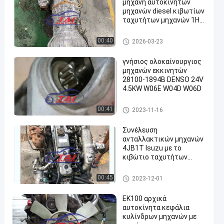
μηχανή αυτοκινήτων
μηχανών diesel κιβωτίων
ταχυτήτων μηχανών 1HZ
από την Ιαπωνία
Ανταλλακτικά μηχανών της
00:40
2026-03-23
Toyota
γνήσιος ολοκαίνουργιος
μηχανών εκκινητών
28100-1894B DENSO 24V
4.5KW W06E W04D W06D
μηχανή εκκινητών μερών αυ
00:41
2023-11-16
τοκινήτου
Συνέλευση
ανταλλακτικών μηχανών
4JB1T Isuzu με το
κιβώτιο ταχυτήτων
μεταχειρισμένο
Ανταλλακτικά μηχανών Isuz
00:45
2023-12-01
u
EK100 αρχικά
αυτοκίνητα κεφάλια
κυλίνδρων μηχανών με