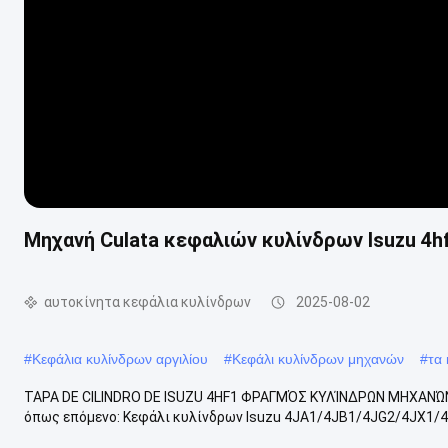
Μηχανή Culata κεφαλιών κυλίνδρων Isuzu 4hf1
αυτοκίνητα κεφάλια κυλίνδρων
2025-08-02
#
Κεφάλια κυλίνδρων αργιλίου
#
Κεφάλι κυλίνδρων μηχανών
#
τα
TAPA DE CILINDRO DE ISUZU 4HF1 ΦΡΑΓΜΌΣ ΚΥΛΊΝΔΡΩΝ ΜΗΧΑΝΏΝ
όπως επόμενο: Κεφάλι κυλίνδρων Isuzu 4JA1/4JB1/4JG2/4JX1/