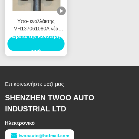
Υπο- εναλλάκτης
VH137061080A νέα
Βρείτε την καλύτερη
Ολλανδία E385 E215
γεννητριών αυτοκινήτων
Assy ζυγωμάτων για
τιμή
HINO J05E
Επικοινωνήστε μαζί μας
SHENZHEN TWOO AUTO
INDUSTRIAL LTD
Ηλεκτρονικό
twooauto@hotmail.com