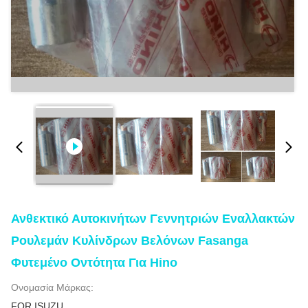
Ανθεκτικό Αυτοκινήτων Γεννητριών Εναλλακτών
Ρουλεμάν Κυλίνδρων Βελόνων Fasanga
Φυτεμένο Οντότητα Για Hino
Ονομασία Μάρκας:
FOR ISUZU