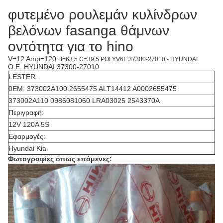
φυτεμένο ρουλεμάν κυλίνδρων
βελόνων fasanga θάμνων
οντότητα για το hino
V=12 Amp=120
B=63,5 C=39,5 POLYV6F 37300-27010 - HYUNDAI
O.E. HYUNDAI 37300-27010
LESTER:
0EM: 373002A100 2655475 ALT14412 A0002655475
373002A110 0986081060 LRA03025 2543370A
Περιγραφή:
12V 120A 5S
Εφαρμογές:
Hyundai Kia
Φωτογραφίες όπως επόμενες: