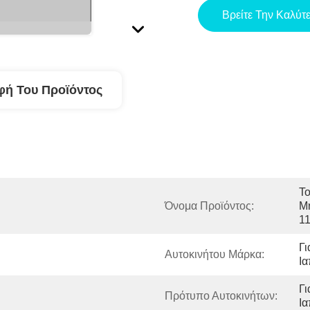
Βρείτε Την Καλύτ
φή Του Προϊόντος
Το
Όνομα Προϊόντος:
Μ
1
Γι
Αυτοκινήτου Μάρκα:
Ι
Γι
Πρότυπο Αυτοκινήτων:
Ι