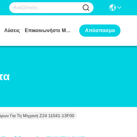
Λύσεις
Επικοινωνήστε Μαζί Μας
Απόσπασμα
τα
δρων Για Τη Μηχανή Z24 11041-13F00