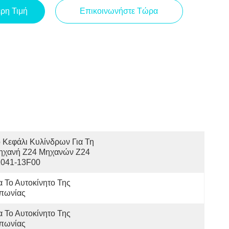
ερη Τιμή
Επικοινωνήστε Τώρα
 Κεφάλι Κυλίνδρων Για Τη 
ηχανή Z24 Μηχανών Z24 
1041-13F00
α Το Αυτοκίνητο Της 
απωνίας
α Το Αυτοκίνητο Της 
απωνίας