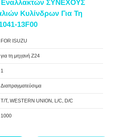
α Εναλλακτών ΣΥΝΕΧΟΥΣ
λιών Κυλίνδρων Για Τη
1041-13F00
FOR ISUZU
για τη μηχανή Z24
1
Διαπραγματεύσιμα
T/T, WESTERN UNION, L/C, D/C
1000