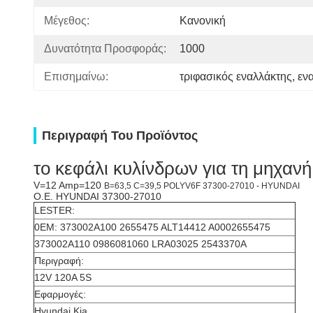
Μέγεθος:
Κανονική
Δυνατότητα Προσφοράς:
1000
Επισημαίνω:
τριφασικός εναλλάκτης
, 
εν
Περιγραφή Του Προϊόντος
το κεφάλι κυλίνδρων για τη μηχα
V=12 Amp=120
B=63,5 C=39,5 POLYV6F 37300-27010 - HYUNDAI
O.E. HYUNDAI 37300-27010
LESTER:
0EM: 373002A100 2655475 ALT14412 A0002655475
373002A110 0986081060 LRA03025 2543370A
Περιγραφή:
12V 120A 5S
Εφαρμογές:
Hyundai Kia