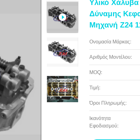
Υλικό Χάλυβ
Δύναμης Κεφα
Μηχανή Z24 1
Ονομασία Μάρκας:
Αριθμός Μοντέλου:
MOQ:
Τιμή:
Όροι Πληρωμής:
Ικανότητα
Εφοδιασμού: