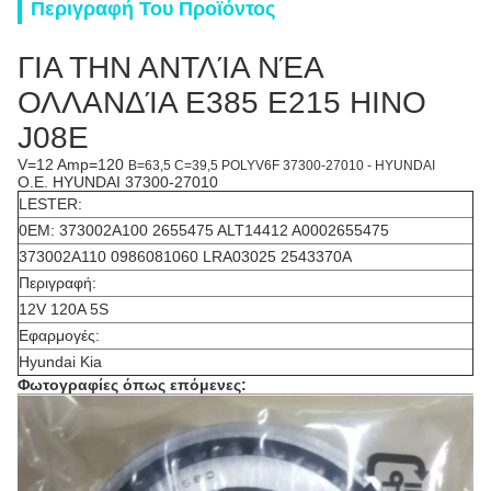
Περιγραφή Του Προϊόντος
ΓΙΑ ΤΗΝ ΑΝΤΛΊΑ ΝΈΑ
ΟΛΛΑΝΔΊΑ E385 E215 HINO
J08E
V=12 Amp=120
B=63,5 C=39,5 POLYV6F 37300-27010 - HYUNDAI
O.E. HYUNDAI 37300-27010
LESTER:
0EM: 373002A100 2655475 ALT14412 A0002655475
373002A110 0986081060 LRA03025 2543370A
Περιγραφή:
12V 120A 5S
Εφαρμογές:
Hyundai Kia
Φωτογραφίες όπως επόμενες: