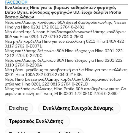
FACEBOOK
Εναλλάκτης Hino για το βαρέων καθηκόντων φορτηγό,
Dutro Dyna, κόνδορας φορτηγών UD, έξοχο δελφίνι Profia
δασοφυλάκων
Νέος εναλλάκτης κονδόρων 60A diesel δασοφυλάκων/της Nissan
Hino για Hino 0201 172 0611 2704 0-2481
Νέο diesel της Nissan Hino/δασοφυλάκων/εναλλάκτης κονδόρων
60A για Hino 0201 172 0710 2704 0-2500
Νέα μπλε κορδέλλα Hino για τον εναλλάκτη 0211 Hino 140A 422
0117 2702 0-E0071
Νέος εναλλάκτης δελφινιών 80A Hino έξοχος για Hino 0201 222
1312 2704 0-2270C
Νέος εναλλάκτης δελφινιών 80A Hino έξοχος για Hino 0201 222
0110 2704 0-2290A
Νέα μέσου μεγέθους πυροσβεστική αντλία Hino για τον εναλλάκτη
0201 Hino 100A 282 0013 2704 0-2163B
Νέος Hino Liesse
εναλλάκτης
κορδελλών 80A ουράνιων τόξων
μπλε
για Hino
0201 222 0815 2704 0-2071D
Νέος παλαιός εναλλάκτης Hino Profia 60A αποθεμάτων για τη Co.
μερών αυτοκινήτου Twoo, ΕΠΕ 0201 172 0510 2704 0-2380
Ετικέτες:
Εναλλάκτης Συνεχούς Δύναμης
Τριφασικός Εναλλάκτης