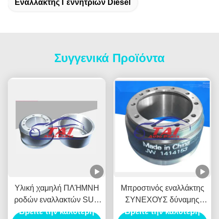
Εναλλάκτης Γεννητριών Diesel
Συγγενικά Προϊόντα
Υλική χαμηλή ΠΛΉΜΝΗ
Μπροστινός εναλλάκτης
ροδών εναλλακτών SUV
ΣΥΝΕΧΟΥΣ δύναμης
Βρείτε την καλύτερη
περιστροφής/λεπτό
Tambor Freno Delantero
Βρείτε την καλύτερη