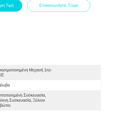
ερη Τιμή
Επικοινωνήστε Τώρα
ρησιμοποιημένη Μηχανή 1nz-
XE
άλυβα
υποποιημένη Συσκευασία, 
λινη Συσκευασία, Ξύλινο 
βώτιο.