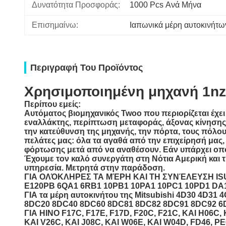
Δυνατότητα Προσφοράς:
1000 Pcs Ανά Μήνα
Επισημαίνω:
Ιαπωνικά μέρη αυτοκινήτω
Περιγραφή Του Προϊόντος
Χρησιμοποιημένη μηχανή 1nz
Περίπου εμείς:
Αυτόματος βιομηχανικός Twoo που περιορίζεται
έχε
εναλλάκτης, περίπτωση μεταφοράς, άξονας κίνησης, 
την κατεύθυνση της μηχανής, την πόρτα, τους πόλο
πελάτες μας: όλα τα αγαθά από την επιχείρησή μα
φόρτωσης μετά από να αναθέσουν. Εάν υπάρχει οπ
Έχουμε τον καλό συνεργάτη στη Νότια Αμερική και τ
υπηρεσία. Μετρητά στην παράδοση.
ΓΙΑ ΟΛΌΚΛΗΡΕΣ ΤΑ ΜΈΡΗ ΚΑΙ ΤΗ ΣΥΝΈΛΕΥΣΗ ISUZ
E120PB 6QA1 6RB1 10PB1 10PA1 10PC1 10PD1 DA
ΓΙΑ τα μέρη αυτοκινήτου της Mitsubishi 4D30 4D3
8DC20 8DC40 8DC60 8DC81 8DC82 8DC91 8DC92 6D
ΓΙΑ HINO F17C, F17E, F17D, F20C, F21C, ΚΑΙ H06C,
ΚΑΙ V26C, ΚΑΙ J08C, ΚΑΙ W06E, ΚΑΙ W04D, FD46, PE6