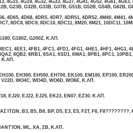
13, 4G15, 4G19, 4G32, 4G33, 4G37, 4G41, 4G52, 4G61, 4G63, 
22B, G23B, G32B, G33B, G37B, G51B, G52B, G54B, G62B, G6
56, 4D65, 4D68, 4DR5, 4DR7, 4DR51, 4DR52, 4M40, 4M41, 4M
DC7, 8DC8, 8DC9, 8DC10, 8DC11, 8M20, 8M21, 10DC11, 10M2
G180, G180Z, G200Z, Κ.ΛΠ.
EC1, 4EE1, 4FB1, 4FC1, 4FD1, 4FG1, 4HE1, 4HF1, 4HG1, 4H
6QA2, 6QB2, 6RB1, 6SA1, 6SD1, 6WA1, 8PB1, 8PC1, 10PB1,
 Κ.ΛΠ.
 EH100, EH300, EH500, EH700, EK100, EM100, EP100, ER200
, V22D, WO4C, WO4D, WO6D, WO6E, Κ.ΛΠ.
18, EJ20, EJ22, EJ25, EK23, EN07, EZ30, Κ.ΛΠ.
B3, B5, B6, BP, D5, E3, E5, F2T, F6, F8????????, FP, FS,
ΕΝΑΝΤΊΟΝ, WL, XA, ZB, Κ.ΛΠ.