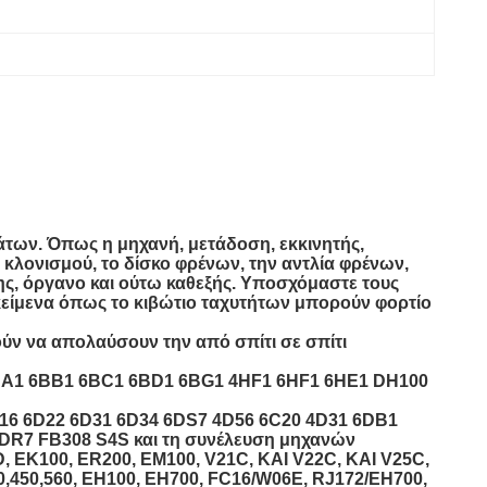
άτων.
Όπως η μηχανή, μετάδοση, εκκινητής,
 κλονισμού, το δίσκο φρένων, την αντλία φρένων,
ης, όργανο και ούτω καθεξής. Υποσχόμαστε τους
κείμενα όπως το κιβώτιο ταχυτήτων μπορούν φορτίο
ούν να απολαύσουν την από σπίτι σε σπίτι
A1 6BB1 6BC1 6BD1 6BG1 4HF1 6HF1 6HE1 DH100
6D16 6D22 6D31 6D34 6DS7 4D56 6C20 4D31 6DB1
R7 FB308 S4S και τη συνέλευση μηχανών
D, EK100, ER200, EM100, V21C, ΚΑΙ V22C, ΚΑΙ V25C,
40,450,560, EH100, EH700, FC16/W06E, RJ172/EH700,