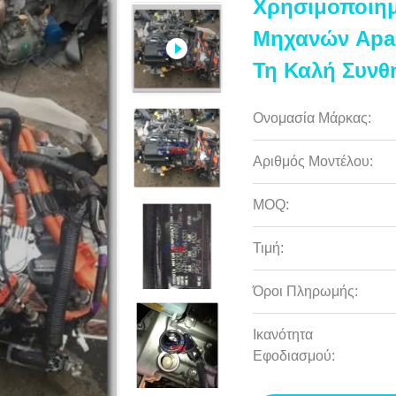
Χρησιμοποιημ
Μηχανών Apa
Τη Καλή Συνθ
Ονομασία Μάρκας:
Αριθμός Μοντέλου:
MOQ:
Τιμή:
Όροι Πληρωμής:
Ικανότητα
Εφοδιασμού: