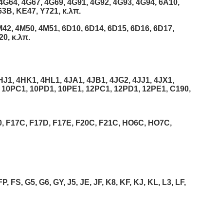
4G64, 4G67, 4G69, 4G91, 4G92, 4G93, 4G94, 6A10,
3B, KE47, Y721, κ.λπ.
42, 4M50, 4M51, 6D10, 6D14, 6D15, 6D16, 6D17,
0, κ.λπ.
J1, 4HK1, 4HL1, 4JA1, 4JB1, 4JG2, 4JJ1, 4JX1,
 10PC1, 10PD1, 10PE1, 12PC1, 12PD1, 12PE1, C190,
, F17C, F17D, F17E, F20C, F21C, HO6C, HO7C,
 G5, G6, GY, J5, JE, JF, K8, KF, KJ, KL, L3, LF,