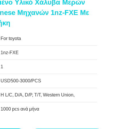
ένο Υλικό Χάλυβα Μερών
nese Μηχανών 1nz-FXE Με
ήκη
For toyota
1nz-FXE
1
USD500-3000/PCS
Η L/C, D/A, D/P, T/T, Western Union,
1000 pcs ανά μήνα