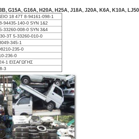
, G15A, G16A, H20A, H25A, J18A, J20A, K6A, K10A, LJ50
ΙΟ 18 47T 8-94161-098-1
-94435-140-0 SYN 1&2
-33260-008-0 SYN 3&4
0-3T 5-33260-010-0
049-345-1
98210-235-0
10-236-0
24-1 ΕΙΣΑΓΩΓΗΣ
8-3