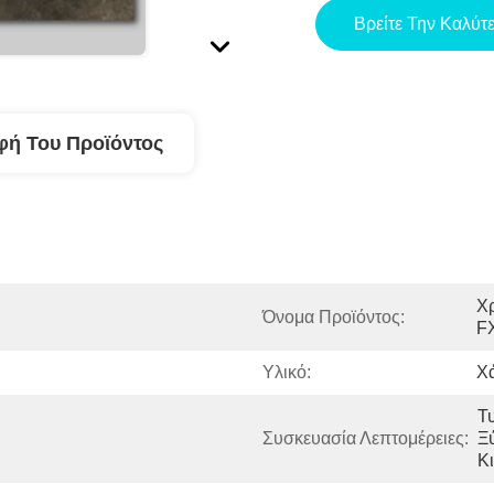
Βρείτε Την Καλύτ
φή Του Προϊόντος
Χ
Όνομα Προϊόντος:
F
Υλικό:
Χ
Τ
Συσκευασία Λεπτομέρειες:
Ξύ
Κι