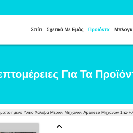
Σπίτι
Σχετικά Με Εμάς
Προϊόντα
Μπλογκ
επτομέρειες Για Τα Προϊόν
ιμοποιημένο Υλικό Χάλυβα Μερών Μηχανών Apanese Μηχανών 1nz-F