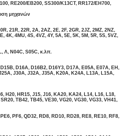
100, RE200/EB200, SS300/K13CT, RR172/EH700,
ευση μηχανών
0R, 21R, 22R, 2A, 2AZ, 2E, 2F, 2GR, 2JZ, 2MZ, 2NZ,
E, 4K, 4MU, 4S, 4VZ, 4Y, 5A, 5E, 5K, 5M, 5R, 5S, 5VZ,
L, Λ, N04C, S05C, κ.λπ.
 D15B, D16A, D16B2, D16Y3, D17A, E05A, E07A, EH,
J25A, J30A, J32A, J35A, K20A, K24A, L13A, L15A,
 H20, HR15, J15, J16, KA20, KA24, L14, L16, L18,
 SR20, TB42, TB45, VE30, VG20, VG30, VG33, VH41,
 PE6, PF6, QD32, RD8, RD10, RD28, RE8, RE10, RF8,