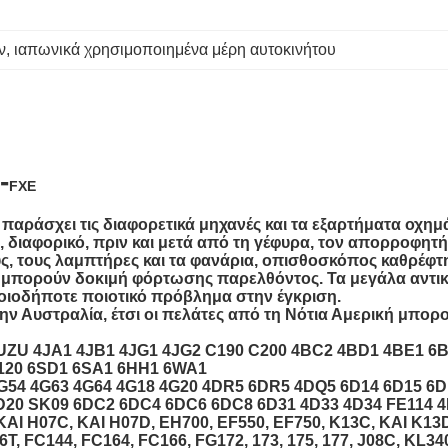
ν
, 
ιαπωνικά χρησιμοποιημένα μέρη αυτοκινήτου
-
FXE
ι παράσχει τις διαφορετικά μηχανές και τα εξαρτήματα οχημ
διαφορικό, πριν και μετά από τη γέφυρα, τον απορροφητή
υς, τους λαμπτήρες και τα φανάρια, οπισθοσκόπος καθρέφτ
ς, μπορούν δοκιμή φόρτωσης παρελθόντος. Τα μεγάλα αντι
οιοδήποτε ποιοτικό πρόβλημα στην έγκριση.
ην Αυστραλία, έτσι οι πελάτες από τη Νότια Αμερική μπορ
U 4JA1 4JB1 4JG1 4JG2 C190 C200 4BC2 4BD1 4BE1 6B
120 6SD1 6SA1 6HH1 6WA1
1 4G54 4G63 4G64 4G18 4G20 4DR5 6DR5 4DQ5 6D14 6D15 
20 SK09 6DC2 6DC4 6DC6 6DC8 6D31 4D33 4D34 FE114 4D
 ΚΑΙ H07C, ΚΑΙ H07D, EH700, EF550, EF750, K13C, ΚΑΙ K13
T, FC144, FC164, FC166, FG172, 173, 175, 177, J08C, KL3