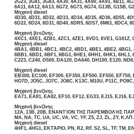
2G23, 3G81, 3G83, 4A30, 4A31, 4A90, 4A91, 4B11, 4G
6A11, 6A12, 6A13, 6G72, 6G73, 6G74, G13B, G15B, G
Μηχανή diesel
4D30, 4D31, 4D32, 4D33, 4D34, 4D35, 4D36, 4D55, 4D
6D22, 6D24, 6D31, 6D40, 6DR5, 6DS7, 6M61, 8DC4, 8
Μηχανή βενζίνης
4XC1, 4XE1, 4ZB1, 4ZC1, 4ZE1, 6VD1, 6VE1, G161Z, 
Μηχανή diesel
4BA1, 4BB1, 4BC1, 4BC2, 4BD1, 4BE1, 4BE2, 4BG1, 4
6BB1, 6BD1, 6BF1, 6BG1, 6HE1, 6HH1, 6HK1, 6HL1, 
C223, C240, D500, DA120, DA640, DH100, E120, ND6,
Μηχανή diesel
EB300, EC100, EF300, EF350, EF500, EF550, EF750,
HO7D, JO5C, JO7C, JO8C, K13C, M10U, P11C, PO9C
Μηχανή βενζίνης
EA71, EA81, EA82, EF10, EF12, EG33, EJ15, EJ16, EJ
Μηχανή βενζίνης
12A, 13B, 20B, ΕΝΑΝΤΊΟΝ ΤΗΣ ΠΑΡΕΜΒΟΛΉΣ ΠΑΡΑΣΊΤΩΝ, 
ΜΑ, NA, TC, UA, UC, VA, VC, YF, Z5, ZJ, ZL, ZY, Κ.ΛΠ.
Μηχανή diesel
4HF1, 4HG1, ΕΚΤΆΡΙΟ, PN, R2, RF, S2, SL, TF, TM, 