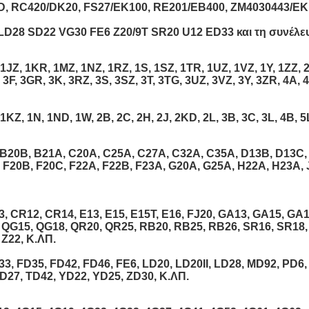
, RC420/DK20, FS27/EK100, RE201/EB400, ZM4030443/EK
0 LD28 SD22 VG30 FE6 Z20/9T SR20 U12 ED33 και τη συνέλ
JZ, 1KR, 1MZ, 1NZ, 1RZ, 1S, 1SZ, 1TR, 1UZ, 1VZ, 1Y, 1ZZ, 2
 3F, 3GR, 3K, 3RZ, 3S, 3SZ, 3T, 3TG, 3UZ, 3VZ, 3Y, 3ZR, 4A, 4
KZ, 1N, 1ND, 1W, 2B, 2C, 2H, 2J, 2KD, 2L, 3B, 3C, 3L, 4B, 5
B20B, B21A, C20A, C25A, C27A, C32A, C35A, D13B, D13C,
, F20B, F20C, F22A, F22B, F23A, G20A, G25A, H22A, H23A, 
 CR12, CR14, E13, E15, E15T, E16, FJ20, GA13, GA15, GA16,
, QG15, QG18, QR20, QR25, RB20, RB25, RB26, SR16, SR18,
 Z22, Κ.ΛΠ.
3, FD35, FD42, FD46, FE6, LD20, LD20II, LD28, MD92, PD6,
D27, TD42, YD22, YD25, ZD30, Κ.ΛΠ.