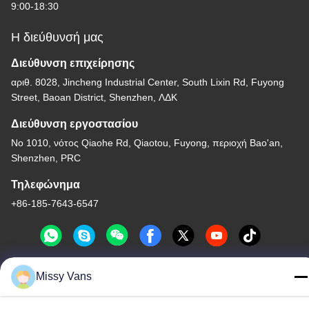
9:00-18:30
Η διεύθυνσή μας
Διεύθυνση επιχείρησης
αριθ. 8028, Jincheng Industrial Center, South Lixin Rd, Fuyong
Street, Baoan District, Shenzhen, ΛΔΚ
Διεύθυνση εργοστασίου
Νο 1010, νότος Qiaohe Rd, Qiaotou, Fuyong, περιοχή Bao'an,
Shenzhen, PRC
Τηλεφώνημα
+86-185-7643-6547
Missy Vans
Κίνα Καλή ποιότητα Ιαπωνικά μέρη μηχανών Προμηθευτής. -2026
SHENZHEN TWOO AUTO INDUSTRIAL LTD Όλα τα δικαιώματα