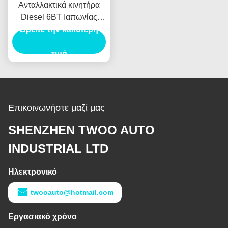
Ανταλλακτικά κινητήρα
Diesel 6BT Ιαπωνίας
Cummin s Long Block για
Βρείτε την καλύτερη
φορτηγό, λεωφορείο,
γεννήτρια
τιμή
Επικοινωνήστε μαζί μας
SHENZHEN TWOO AUTO
INDUSTRIAL LTD
Ηλεκτρονικό
twooauto@hotmail.com
Εργασιακό χρόνο