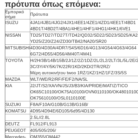
πρότυπα όπως επόμενα:
Εμπορικό
Πρότυπα
σήμα
ISUZU
4JA1/4JB1/4JG2/4JX1/4EE1/4ZE1/4ZD1/4EE1T/4BD1
4BD1T/4BD2T/4BA1/4HE1/4HF1/4HG1/4HK1/6VE1
NISSAN
TD25/TD27/TD27T/TD42/QD32/SD22/SD23/SD25/KA2
YD25/Z20/Z24/ZD30/TB42/NA20/SR20
MITSUBISHI
4D30/4D30A/4DR7/S4S/6D16/4G13/4G54/4G63/4G64
6G72/4D55/4D56/4M40T/4M41
TOYOTA
H/2H/3B/14B/15B/2J/1Z/2Z/1DZ/2L/2L2/2LT/3L/5L/2E/
3C/3Y/4Y/5K/7K/22R/1KD/2KD/2TR/2RZ/
Μέρη αυτοκινήτου twoo 1RZ/1KZ/1HZ/1FZ/3S/5S
MAZDA
WLT/WE/R2/RF/FE/F2/NA/SL
KIA
J2/JT/S2/XA/VN/JS/J3/B3/KIA/PRIDE/MATIZ/TICO
OK65C10100/OK75A10100/OVN0110100/OK4801010
OK75610100/OSL0110100E
SUZUKI
F8A/F10A/G10B/G13B/G16B/
KOMATSU
4D95/4D94E/6D105/6d95/4D130
2.5L//2.8L
DEUTZ
FL912/FL913
PEUGEOT
405/505/206/
Mercedes-
OM355/OM442