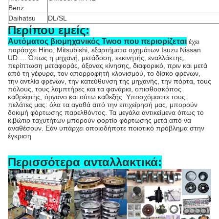
Benz
Daihatsu
DL/SL
Περίπου εμείς:
Αυτόματος βιομηχανικός Twoo που περιορίζεται
έχει
παράσχει Hino, Mitsubishi, εξαρτήματα οχημάτων Isuzu Nissan
UD…. Όπως η μηχανή, μετάδοση, εκκινητής, εναλλάκτης,
περίπτωση μεταφοράς, άξονας κίνησης, διαφορικό, πριν και μετά
από τη γέφυρα, τον απορροφητή κλονισμού, το δίσκο φρένων,
την αντλία φρένων, την κατεύθυνση της μηχανής, την πόρτα, τους
πόλους, τους λαμπτήρες και τα φανάρια, οπισθοσκόπος
καθρέφτης, όργανο και ούτω καθεξής. Υποσχόμαστε τους
πελάτες μας: όλα τα αγαθά από την επιχείρησή μας, μπορούν
δοκιμή φόρτωσης παρελθόντος. Τα μεγάλα αντικείμενα όπως το
κιβώτιο ταχυτήτων μπορούν φορτίο φόρτωσης μετά από να
αναθέσουν. Εάν υπάρχει οποιοδήποτε ποιοτικό πρόβλημα στην
έγκριση
Περισσότερα ανταλλακτικά: