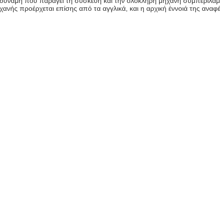
στη δύναμη που παράγει τη συσκευή και την ολόκληρη μηχανή συμπεριλα
χανής προέρχεται επίσης από τα αγγλικά, και η αρχική έννοιά της ανα