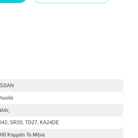
ISSAN
απωνία
αλός
D42, SR20, TD27, KA24DE
000 Κομμάτι Το Μήνα