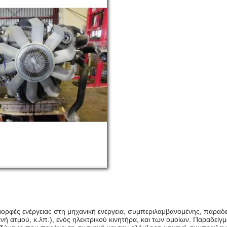
μορφές ενέργειας στη μηχανική ενέργεια, συμπεριλαμβανομένης, παραδε
ανή ατμού, κ.λπ.), ενός ηλεκτρικού κινητήρα, και των ομοίων. Παραδεί