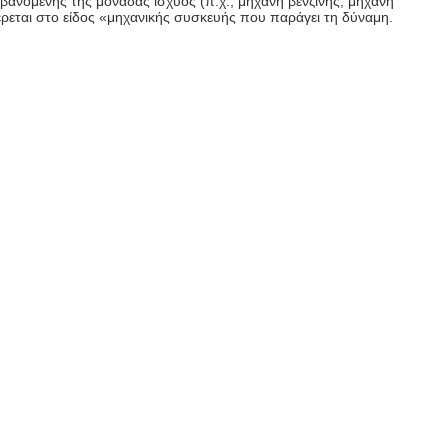
μβανομένης της μονάδας ισχύος (π.χ., μηχανή βενζίνης, μηχανή
φέρεται στο είδος «μηχανικής συσκευής που παράγει τη δύναμη.