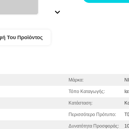
φή Του Προϊόντος
Μάρκα:
N
Τόπο Καταγωγής:
Ι
Κατάσταση:
Κ
Περισσότερο Πρότυπο:
T
Δυνατότητα Προσφοράς:
1