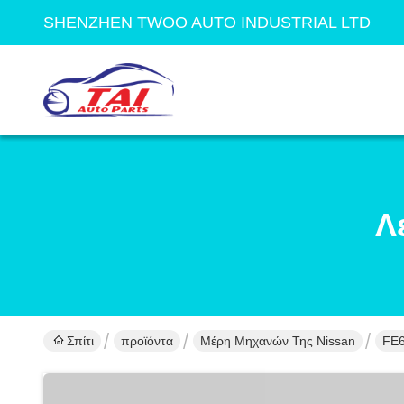
SHENZHEN TWOO AUTO INDUSTRIAL LTD
Λ
Σπίτι
προϊόντα
Μέρη Μηχανών Της Nissan
FE6