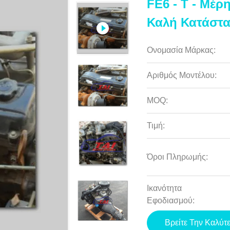
FE6 - Τ - Μέρ
Καλή Κατάστ
Ονομασία Μάρκας:
Αριθμός Μοντέλου:
MOQ:
Τιμή:
Όροι Πληρωμής:
Ικανότητα
Εφοδιασμού:
Βρείτε Την Καλύτ