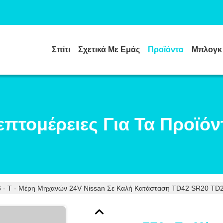
Σπίτι
Σχετικά Με Εμάς
Προϊόντα
Μπλογκ
επτομέρειες Για Τα Προϊόν
 - Τ - Μέρη Μηχανών 24V Nissan Σε Καλή Κατάσταση TD42 SR20 T