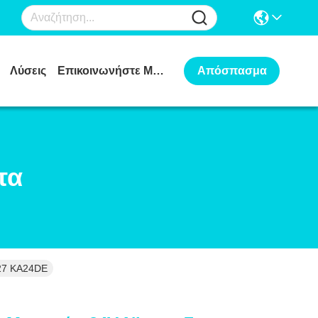
Λύσεις
Επικοινωνήστε Μαζί Μας
Απόσπασμα
τα
D27 KA24DE