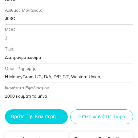
Αριθμός Μοντέλου:
J08C
MOQ:
1
Τιμή:
Διαπραγματεύσιμα
Όροι Πληρωμής:
Η MoneyGram L/C, D/A, D/P, T/T, Western Union,
Ικανότητα Εφοδιασμού:
1000 κομμάτι το μήνα
Βρείτε Την Καλύτερη Τιμή
Επικοινωνήστε Τώρα