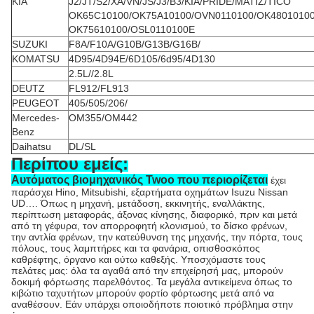
KIA
J2/JT/S2/XA/VN/JS/J3/B3/KIA/PRIDE/MATIZ/TICO
OK65C10100/OK75A10100/OVN0110100/OK4801010
OK75610100/OSL0110100E
SUZUKI
F8A/F10A/G10B/G13B/G16B/
KOMATSU
4D95/4D94E/6D105/6d95/4D130
2.5L//2.8L
DEUTZ
FL912/FL913
PEUGEOT
405/505/206/
Mercedes-
OM355/OM442
Benz
Daihatsu
DL/SL
Περίπου εμείς:
Αυτόματος βιομηχανικός Twoo που περιορίζεται
έχει
παράσχει Hino, Mitsubishi, εξαρτήματα οχημάτων Isuzu Nissan
UD…. Όπως η μηχανή, μετάδοση, εκκινητής, εναλλάκτης,
περίπτωση μεταφοράς, άξονας κίνησης, διαφορικό, πριν και μετά
από τη γέφυρα, τον απορροφητή κλονισμού, το δίσκο φρένων,
την αντλία φρένων, την κατεύθυνση της μηχανής, την πόρτα, τους
πόλους, τους λαμπτήρες και τα φανάρια, οπισθοσκόπος
καθρέφτης, όργανο και ούτω καθεξής. Υποσχόμαστε τους
πελάτες μας: όλα τα αγαθά από την επιχείρησή μας, μπορούν
δοκιμή φόρτωσης παρελθόντος. Τα μεγάλα αντικείμενα όπως το
κιβώτιο ταχυτήτων μπορούν φορτίο φόρτωσης μετά από να
αναθέσουν. Εάν υπάρχει οποιοδήποτε ποιοτικό πρόβλημα στην