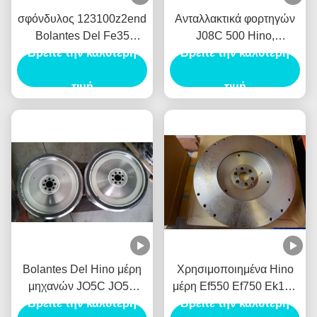
σφόνδυλος 123100z2end
Ανταλλακτικά φορτηγών
Bolantes Del Fe35
J08C 500 Hino,
Volantes Nissan μερών
Βρείτε την καλύτερη
σφόνδυλος 13450-2830
Βρείτε την καλύτερη
μηχανών 12310-0z2end
Bolantes Del J08C
Hino Ud40 Fd35
τιμή
Volantes JO8C
τιμή
Bolantes Del Hino μέρη
Χρησιμοποιημένα Hino
μηχανών JO5C JO5E
μέρη Ef550 Ef750 Ek100
Volantes EF350 EF500
Βρείτε την καλύτερη
Βρείτε την καλύτερη
El100 Em100 Ep100