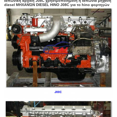
Ιαπωνική αρχική J08C χρησιμοποιημένη η Ιαπωνία μηχανή
diesel ΜΗΧΑΝΏΝ DIESEL HINO J08C για το hino φορτηγών