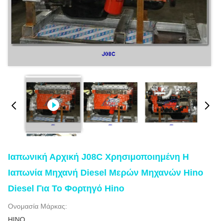
Ιαπωνική Αρχική J08C Χρησιμοποιημένη Η
Ιαπωνία Μηχανή Diesel Μερών Μηχανών Hino
Diesel Για Το Φορτηγό Hino
Ονομασία Μάρκας:
HINO