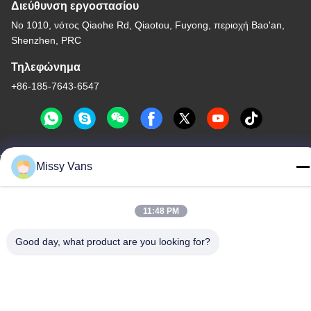
Διεύθυνση εργοστασίου
Νο 1010, νότος Qiaohe Rd, Qiaotou, Fuyong, περιοχή Bao'an,
Shenzhen, PRC
Τηλεφώνημα
+86-185-7643-6547
Missy Vans
Κίνα Καλή ποιότητα Ιαπωνικά μέρη μηχανών Προμηθευτής. -2026
SHENZHEN TWOO AUTO INDUSTRIAL LTD Όλα τα δικαιώματα
διατηρούνται.
11:48 PM
Πολιτική απορρήτου
|
Sitemap
Good day, what product are you looking for?