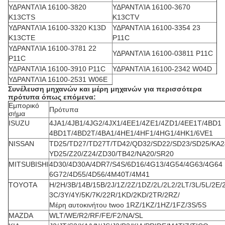
ΥΔΡΑΝΤΛΊΑ 16100-3820
ΥΔΡΑΝΤΛΊΑ 16100-3670
K13CTS
K13CTV
ΥΔΡΑΝΤΛΊΑ 16100-3320 K13D
ΥΔΡΑΝΤΛΊΑ 16100-3354 23
K13CTE
P11C
ΥΔΡΑΝΤΛΊΑ 16100-3781 22
ΥΔΡΑΝΤΛΊΑ 16100-03811 P11C
P11C
ΥΔΡΑΝΤΛΊΑ 16100-3910 P11C
ΥΔΡΑΝΤΛΊΑ 16100-2342 W04D
ΥΔΡΑΝΤΛΊΑ 16100-2531 W06E
Συνέλευση μηχανών και μέρη μηχανών για περισσότερα
πρότυπα όπως επόμενα:
Εμπορικό
Πρότυπα
σήμα
ISUZU
4JA1/4JB1/4JG2/4JX1/4EE1/4ZE1/4ZD1/4EE1T/4BD1
4BD1T/4BD2T/4BA1/4HE1/4HF1/4HG1/4HK1/6VE1
NISSAN
TD25/TD27/TD27T/TD42/QD32/SD22/SD23/SD25/KA2
YD25/Z20/Z24/ZD30/TB42/NA20/SR20
MITSUBISHI
4D30/4D30A/4DR7/S4S/6D16/4G13/4G54/4G63/4G64
6G72/4D55/4D56/4M40T/4M41
TOYOTA
H/2H/3B/14B/15B/2J/1Z/2Z/1DZ/2L/2L2/2LT/3L/5L/2E/
3C/3Y/4Y/5K/7K/22R/1KD/2KD/2TR/2RZ/
Μέρη αυτοκινήτου twoo 1RZ/1KZ/1HZ/1FZ/3S/5S
MAZDA
WLT/WE/R2/RF/FE/F2/NA/SL