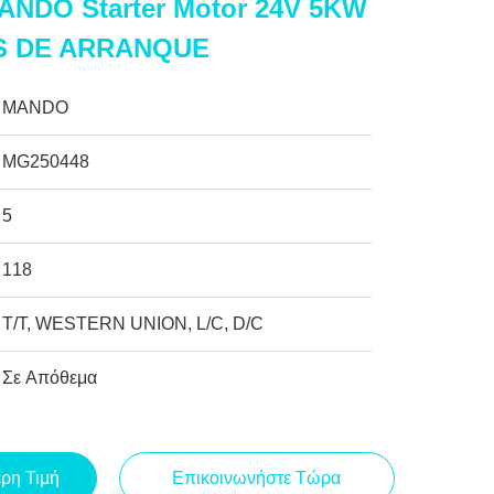
ANDO Starter Motor 24V 5KW
S DE ARRANQUE
MANDO
MG250448
5
118
T/T, WESTERN UNION, L/C, D/C
Σε Απόθεμα
ερη Τιμή
Επικοινωνήστε Τώρα