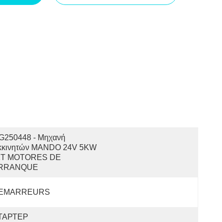
G250448 - Μηχανή 
κκινητών MANDO 24V 5KW 
1T MOTORES DE 
RRANQUE
EMARREURS
ТАРТЕР