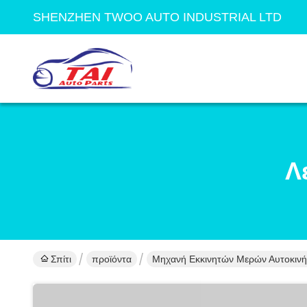
SHENZHEN TWOO AUTO INDUSTRIAL LTD
Λ
Σπίτι
προϊόντα
Μηχανή Εκκινητών Μερών Αυτοκιν