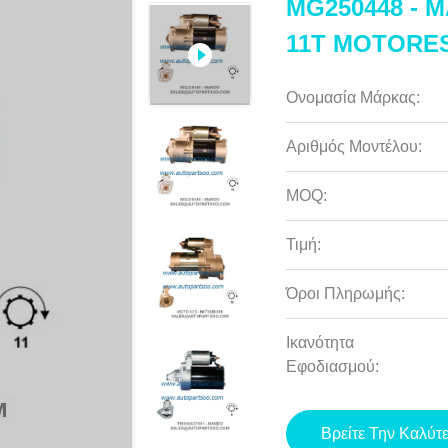
MG250448 - M
11T MOTORE
Ονομασία Μάρκας:
Αριθμός Μοντέλου:
MOQ:
Τιμή:
Όροι Πληρωμής:
Ικανότητα
Εφοδιασμού:
Βρείτε Την Καλύτ