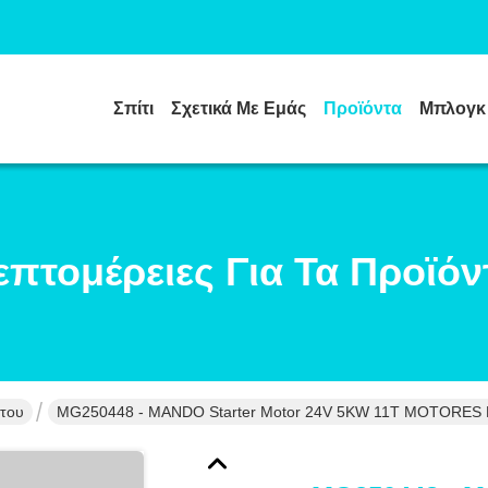
Σπίτι
Σχετικά Με Εμάς
Προϊόντα
Μπλογκ
επτομέρειες Για Τα Προϊόν
ήτου
MG250448 - MANDO Starter Motor 24V 5KW 11T MOTORE