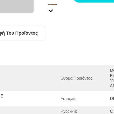
φή Του Προϊόντος
M
Ε
Όνομα Προϊόντος:
1
A
E 
Français:
D
Pусский:
С