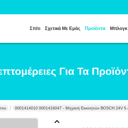
Σπίτι
Σχετικά Με Εμάς
Προϊόντα
Μπλογκ
επτομέρειες Για Τα Προϊόν
ήτου
0001414010 0001416047 - Μηχανή Εκκινητών BOSCH 24V