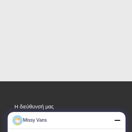
Η διεύθυνσή μας
Διεύθυνση επιχείρησης
Missy Vans
αριθ. 8028, Jincheng Industrial Center, South Lixin Rd,