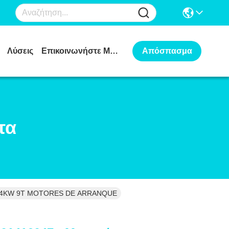
Λύσεις
Επικοινωνήστε Μαζί Μας
Απόσπασμα
τα
 5.4KW 9T MOTORES DE ARRANQUE