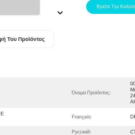
Βρείτε Την Καλύτ
φή Του Προϊόντος
0
Μ
Όνομα Προϊόντος:
2
A
E 
Français:
D
Pусский:
С