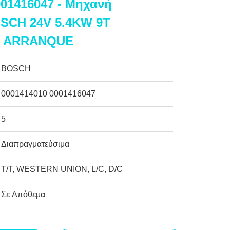
001416047 - Μηχανή
SCH 24V 5.4KW 9T
 ARRANQUE
BOSCH
0001414010 0001416047
5
Διαπραγματεύσιμα
T/T, WESTERN UNION, L/C, D/C
Σε Απόθεμα