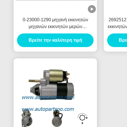
0-23000-1290 μηχανή εκκινητών
2692512
μηχανών εκκινητών μερών
εκκινητώ
αυτοκινήτου 0-23000-1292 NIKKO
MOT
24V 5.5KW 11T Motores de Arranque
Βρείτε την καλύτερη τιμή
Βρε