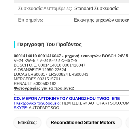
Συσκευασία Λεπτομέρειες:
Standard Συσκευασία
Επισημαίνω:
Εκκινητής μηχανών αυτοκ
Περιγραφή Του Προϊόντος
0001414010 0001416047
- μηχανή εκκινητών BOSCH 24V
V=24 KW=5,4
A=89 B=48,5 C=40 Z=9
BOSCH O.E. 0001414010 0001416047
ΑΙΣΘΑΝΘΕΙΤΕ 12950 22624
LUCAS LRS00817 LRS00824 LRS00843
MERCEDES 0031515701
RENAULT 5000592182
Φωτογραφίες για τα προϊόντα:
,
CO. ΜΕΡΏΝ ΑΥΤΟΚΙΝΉΤΟΥ GUANGZHOU TWOO, ΕΠΕ
Ηλεκτρονικό ταχυδρομείο
: ΠΩΛΗΣΕΙΣ @ AUTOPARTSOO.CO
SKYPE
: AUTOPARTSOO
Ετικέτες:
Reconditioned Starter Motors