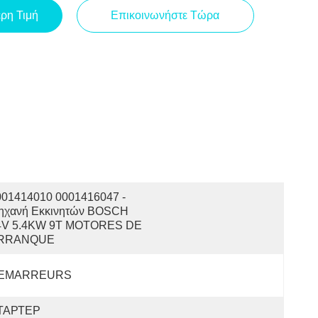
ερη Τιμή
Επικοινωνήστε Τώρα
001414010 0001416047 - 
ηχανή Εκκινητών BOSCH 
4V 5.4KW 9T MOTORES DE 
RRANQUE
EMARREURS
ТАРТЕР