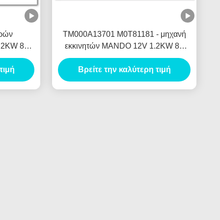
ερών
TM000A13701 M0T81181 - μηχανή
1.2KW 8T
εκκινητών MANDO 12V 1.2KW 8T
ue
MOTORES DE ARRANQUE
τιμή
Βρείτε την καλύτερη τιμή