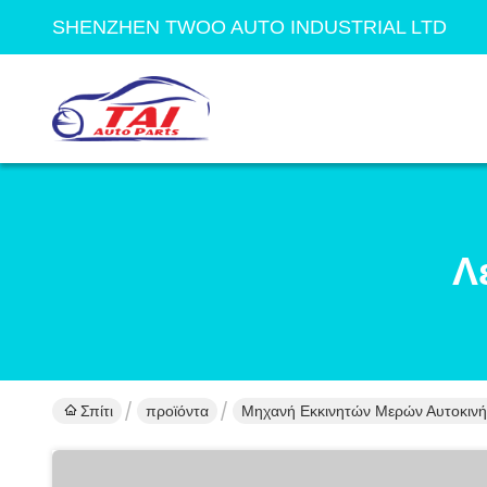
SHENZHEN TWOO AUTO INDUSTRIAL LTD
Λ
Σπίτι
προϊόντα
Μηχανή Εκκινητών Μερών Αυτοκιν