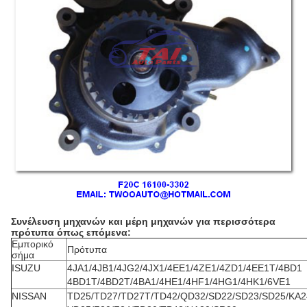
Συνέλευση μηχανών και μέρη μηχανών για περισσότερα
πρότυπα όπως επόμενα:
Εμπορικό
Πρότυπα
σήμα
ISUZU
4JA1/4JB1/4JG2/4JX1/4EE1/4ZE1/4ZD1/4EE1T/4BD1
4BD1T/4BD2T/4BA1/4HE1/4HF1/4HG1/4HK1/6VE1
NISSAN
TD25/TD27/TD27T/TD42/QD32/SD22/SD23/SD25/KA2