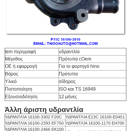
tem περιγραφή
υδραντλία
Μέγεθος
Πρότυπα cOem
OE ή εφαρμογή
Για το φορτηγό hino
Βάρος
Πρότυπα
Υλικό
σίδηρος
Πιστοποίηση
ISO και TS 16949
Εξουσιοδότηση
12 μήνες
Άλλη άριστη υδραντλία
ΥΔΡΑΝΤΛΊΑ 16100-3302 F20C
ΥΔΡΑΝΤΛΊΑ E13C 16100-E0451
ΥΔΡΑΝΤΛΊΑ 16100-2393 EF750
ΥΔΡΑΝΤΛΊΑ 16100-1170 EH700
ΥΔΡΑΝΤΛΊΑ 16100-2466 EK100