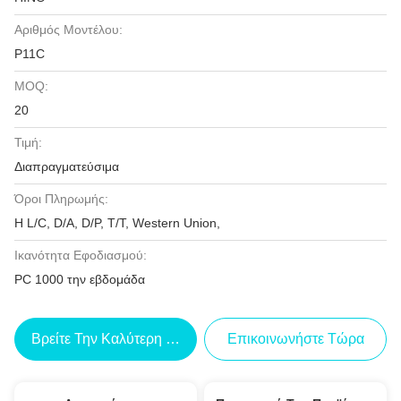
Αριθμός Μοντέλου:
P11C
MOQ:
20
Τιμή:
Διαπραγματεύσιμα
Όροι Πληρωμής:
Η L/C, D/A, D/P, T/T, Western Union,
Ικανότητα Εφοδιασμού:
PC 1000 την εβδομάδα
Βρείτε Την Καλύτερη Τιμή
Επικοινωνήστε Τώρα