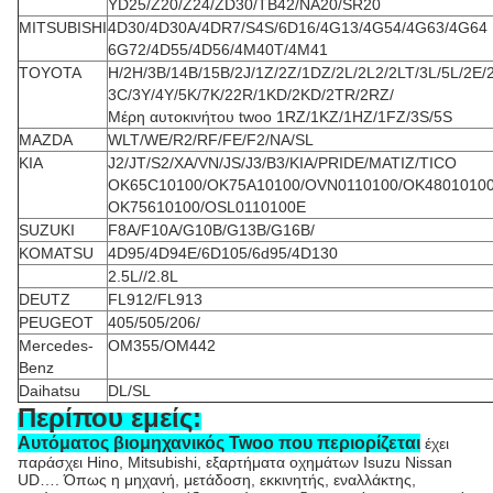
YD25/Z20/Z24/ZD30/TB42/NA20/SR20
MITSUBISHI
4D30/4D30A/4DR7/S4S/6D16/4G13/4G54/4G63/4G64
6G72/4D55/4D56/4M40T/4M41
TOYOTA
H/2H/3B/14B/15B/2J/1Z/2Z/1DZ/2L/2L2/2LT/3L/5L/2E/
3C/3Y/4Y/5K/7K/22R/1KD/2KD/2TR/2RZ/
Μέρη αυτοκινήτου twoo 1RZ/1KZ/1HZ/1FZ/3S/5S
MAZDA
WLT/WE/R2/RF/FE/F2/NA/SL
KIA
J2/JT/S2/XA/VN/JS/J3/B3/KIA/PRIDE/MATIZ/TICO
OK65C10100/OK75A10100/OVN0110100/OK4801010
OK75610100/OSL0110100E
SUZUKI
F8A/F10A/G10B/G13B/G16B/
KOMATSU
4D95/4D94E/6D105/6d95/4D130
2.5L//2.8L
DEUTZ
FL912/FL913
PEUGEOT
405/505/206/
Mercedes-
OM355/OM442
Benz
Daihatsu
DL/SL
Περίπου εμείς:
Αυτόματος βιομηχανικός Twoo που περιορίζεται
έχει
παράσχει Hino, Mitsubishi, εξαρτήματα οχημάτων Isuzu Nissan
UD…. Όπως η μηχανή, μετάδοση, εκκινητής, εναλλάκτης,