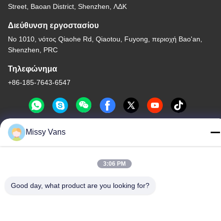
Street, Baoan District, Shenzhen, ΛΔΚ
Διεύθυνση εργοστασίου
Νο 1010, νότος Qiaohe Rd, Qiaotou, Fuyong, περιοχή Bao'an,
Shenzhen, PRC
Τηλεφώνημα
+86-185-7643-6547
Missy Vans
Κίνα Καλή ποιότητα Ιαπωνικά μέρη μηχανών Προμηθευτής. -2026
SHENZHEN TWOO AUTO INDUSTRIAL LTD Όλα τα δικαιώματα
3:06 PM
διατηρούνται.
Πολιτική απορρήτου
|
Sitemap
Good day, what product are you looking for?