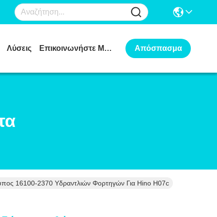
Λύσεις
Επικοινωνήστε Μαζί Μας
Απόσπασμα
τα
ύπος 16100-2370 Υδραντλιών Φορτηγών Για Hino H07c