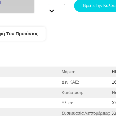
Βρείτε Την Καλύτ
φή Του Προϊόντος
Μάρκα:
H
Δεν ΚΑΕ:
1
Κατάσταση:
Ν
Υλικό:
Χ
Συσκευασία Λεπτομέρειες:
Χ