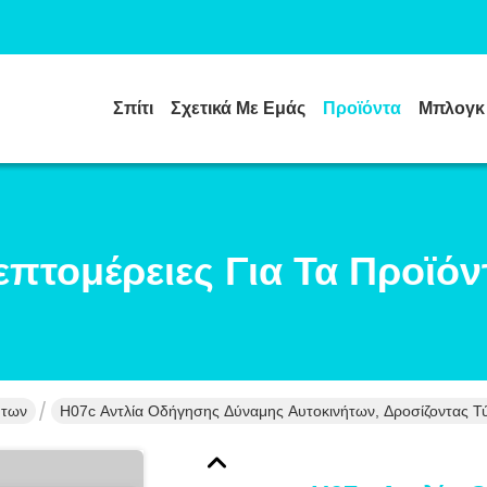
Σπίτι
Σχετικά Με Εμάς
Προϊόντα
Μπλογκ
επτομέρειες Για Τα Προϊόν
ήτων
H07c Αντλία Οδήγησης Δύναμης Αυτοκινήτων, Δροσίζοντας Τ