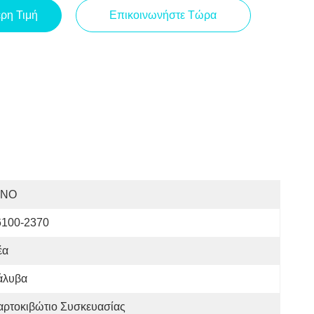
ερη Τιμή
Επικοινωνήστε Τώρα
INO
6100-2370
έα
άλυβα
αρτοκιβώτιο Συσκευασίας