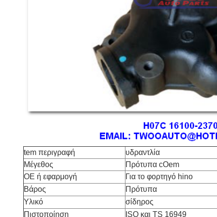
tem περιγραφή
υδραντλία
Μέγεθος
Πρότυπα cOem
OE ή εφαρμογή
Για το φορτηγό hino
Βάρος
Πρότυπα
Υλικό
σίδηρος
Πιστοποίηση
ISO και TS 16949