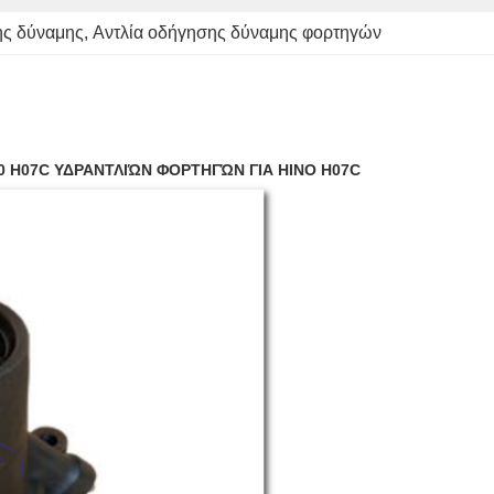
ης δύναμης
, 
Αντλία οδήγησης δύναμης φορτηγών
70 H07C ΥΔΡΑΝΤΛΙΏΝ ΦΟΡΤΗΓΏΝ ΓΙΑ HINO H07C