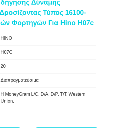
Οδήγησης Δύναμης
 Δροσίζοντας Τύπος 16100-
ιών Φορτηγών Για Hino H07c
HINO
H07C
20
Διαπραγματεύσιμα
Η MoneyGram L/C, D/A, D/P, T/T, Western
Union,