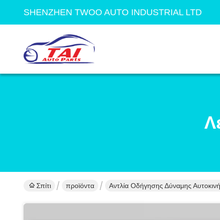
SHENZHEN TWOO AUTO INDUSTRIAL LTD
Λ
Σπίτι
προϊόντα
Αντλία Οδήγησης Δύναμης Αυτοκιν