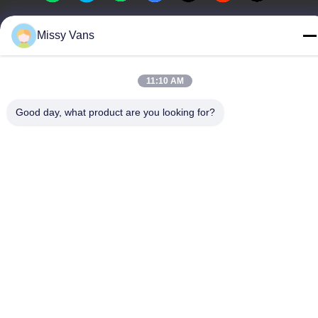
Missy Vans
Κίνα Καλή ποιότητα Ιαπωνικά μέρη μηχανών Προμηθευτής. -2026
SHENZHEN TWOO AUTO INDUSTRIAL LTD Όλα τα δικαιώματα
διατηρούνται.
11:10 AM
Πολιτική απορρήτου
|
Sitemap
Good day, what product are you looking for?