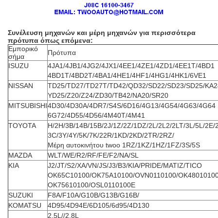
Συνέλευση μηχανών και μέρη μηχανών για περισσότερα
πρότυπα όπως επόμενα:
Εμπορικό
Πρότυπα
σήμα
ISUZU
4JA1/4JB1/4JG2/4JX1/4EE1/4ZE1/4ZD1/4EE1T/4BD1
4BD1T/4BD2T/4BA1/4HE1/4HF1/4HG1/4HK1/6VE1
NISSAN
TD25/TD27/TD27T/TD42/QD32/SD22/SD23/SD25/KA2
YD25/Z20/Z24/ZD30/TB42/NA20/SR20
MITSUBISHI
4D30/4D30A/4DR7/S4S/6D16/4G13/4G54/4G63/4G64
6G72/4D55/4D56/4M40T/4M41
TOYOTA
H/2H/3B/14B/15B/2J/1Z/2Z/1DZ/2L/2L2/2LT/3L/5L/2E/
3C/3Y/4Y/5K/7K/22R/1KD/2KD/2TR/2RZ/
Μέρη αυτοκινήτου twoo 1RZ/1KZ/1HZ/1FZ/3S/5S
MAZDA
WLT/WE/R2/RF/FE/F2/NA/SL
KIA
J2/JT/S2/XA/VN/JS/J3/B3/KIA/PRIDE/MATIZ/TICO
OK65C10100/OK75A10100/OVN0110100/OK4801010
OK75610100/OSL0110100E
SUZUKI
F8A/F10A/G10B/G13B/G16B/
KOMATSU
4D95/4D94E/6D105/6d95/4D130
2.5L//2.8L