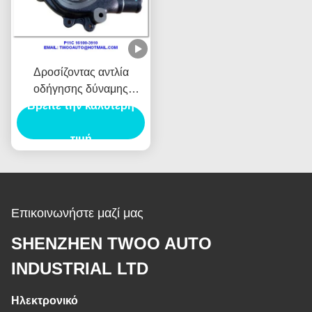
Δροσίζοντας αντλία
οδήγησης δύναμης
Βρείτε την καλύτερη
αυτοκινήτων μερών
φορτηγών, υδραντλία
P11C για το cOem 16100-
τιμή
3910 λεωφορείων HINO
Επικοινωνήστε μαζί μας
SHENZHEN TWOO AUTO
INDUSTRIAL LTD
Ηλεκτρονικό