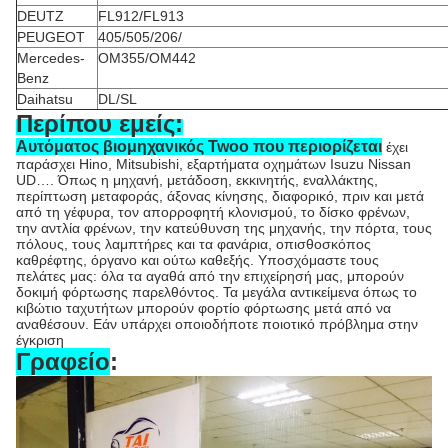
DEUTZ
FL912/FL913
PEUGEOT
405/505/206/
Mercedes-
OM355/OM442
Benz
Daihatsu
DL/SL
Περίπου εμείς:
Αυτόματος βιομηχανικός Twoo που περιορίζεται
έχει
παράσχει Hino, Mitsubishi, εξαρτήματα οχημάτων Isuzu Nissan
UD…. Όπως η μηχανή, μετάδοση, εκκινητής, εναλλάκτης,
περίπτωση μεταφοράς, άξονας κίνησης, διαφορικό, πριν και μετά
από τη γέφυρα, τον απορροφητή κλονισμού, το δίσκο φρένων,
την αντλία φρένων, την κατεύθυνση της μηχανής, την πόρτα, τους
πόλους, τους λαμπτήρες και τα φανάρια, οπισθοσκόπος
καθρέφτης, όργανο και ούτω καθεξής. Υποσχόμαστε τους
πελάτες μας: όλα τα αγαθά από την επιχείρησή μας, μπορούν
δοκιμή φόρτωσης παρελθόντος. Τα μεγάλα αντικείμενα όπως το
κιβώτιο ταχυτήτων μπορούν φορτίο φόρτωσης μετά από να
αναθέσουν. Εάν υπάρχει οποιοδήποτε ποιοτικό πρόβλημα στην
έγκριση
Γραφείο
: