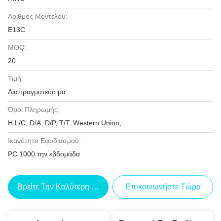
Αριθμός Μοντέλου:
E13C
MOQ:
20
Τιμή:
Διαπραγματεύσιμα
Όροι Πληρωμής:
Η L/C, D/A, D/P, T/T, Western Union,
Ικανότητα Εφοδιασμού:
PC 1000 την εβδομάδα
Βρείτε Την Καλύτερη Τιμή
Επικοινωνήστε Τώρα