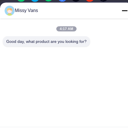
Missy Vans
Κίνα Καλή ποιότητα Ιαπωνικά μέρη μηχανών Προμηθευτής. -2026
SHENZHEN TWOO AUTO INDUSTRIAL LTD Όλα τα δικαιώματα
4:17 AM
διατηρούνται.
Πολιτική απορρήτου
|
Sitemap
Good day, what product are you looking for?