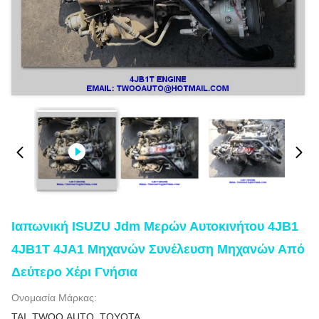
Ιαπωνική ISUZU Jdm Μερών Αυτοκινήτου 4JB1
4JB1T 4JA1 Μηχανών Συνέλευση Μηχανών Από
Δεύτερο Χέρι Γνήσια
Ονομασία Μάρκας:
TAI, TWOO AUTO, TOYOTA