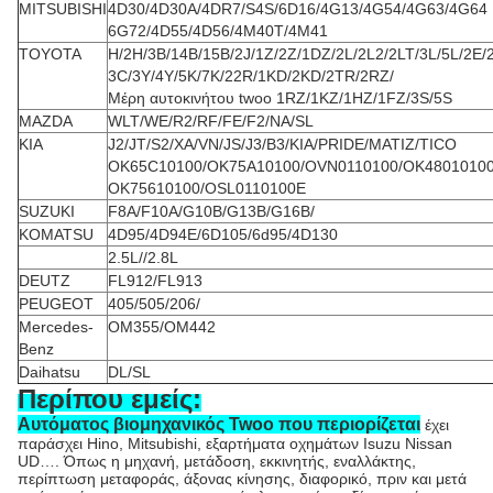
MITSUBISHI
4D30/4D30A/4DR7/S4S/6D16/4G13/4G54/4G63/4G64
6G72/4D55/4D56/4M40T/4M41
TOYOTA
H/2H/3B/14B/15B/2J/1Z/2Z/1DZ/2L/2L2/2LT/3L/5L/2E/
3C/3Y/4Y/5K/7K/22R/1KD/2KD/2TR/2RZ/
Μέρη αυτοκινήτου twoo 1RZ/1KZ/1HZ/1FZ/3S/5S
MAZDA
WLT/WE/R2/RF/FE/F2/NA/SL
KIA
J2/JT/S2/XA/VN/JS/J3/B3/KIA/PRIDE/MATIZ/TICO
OK65C10100/OK75A10100/OVN0110100/OK4801010
OK75610100/OSL0110100E
SUZUKI
F8A/F10A/G10B/G13B/G16B/
KOMATSU
4D95/4D94E/6D105/6d95/4D130
2.5L//2.8L
DEUTZ
FL912/FL913
PEUGEOT
405/505/206/
Mercedes-
OM355/OM442
Benz
Daihatsu
DL/SL
Περίπου εμείς:
Αυτόματος βιομηχανικός Twoo που περιορίζεται
έχει
παράσχει Hino, Mitsubishi, εξαρτήματα οχημάτων Isuzu Nissan
UD…. Όπως η μηχανή, μετάδοση, εκκινητής, εναλλάκτης,
περίπτωση μεταφοράς, άξονας κίνησης, διαφορικό, πριν και μετά