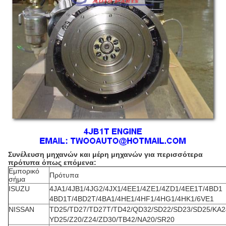
Συνέλευση μηχανών και μέρη μηχανών για περισσότερα
πρότυπα όπως επόμενα:
Εμπορικό
Πρότυπα
σήμα
ISUZU
4JA1/4JB1/4JG2/4JX1/4EE1/4ZE1/4ZD1/4EE1T/4BD1
4BD1T/4BD2T/4BA1/4HE1/4HF1/4HG1/4HK1/6VE1
NISSAN
TD25/TD27/TD27T/TD42/QD32/SD22/SD23/SD25/KA2
YD25/Z20/Z24/ZD30/TB42/NA20/SR20