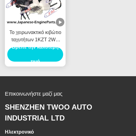
Το χειρωνακτικό κιβώτιο
ταχυτήτων 1KZT 2WD
Βρείτε την καλύτερη
χρησιμοποίησε τις
ιαπωνικές μηχανές για τη
Toyota Hilux
τιμή
Επικοινωνήστε μαζί μας
SHENZHEN TWOO AUTO
INDUSTRIAL LTD
Ηλεκτρονικό