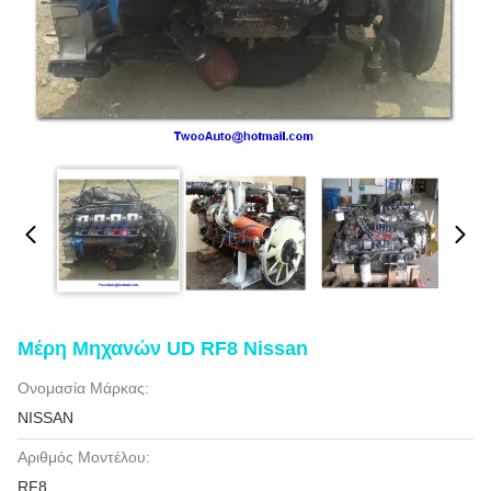
Μέρη Μηχανών UD RF8 Nissan
Ονομασία Μάρκας:
NISSAN
Αριθμός Μοντέλου:
RF8