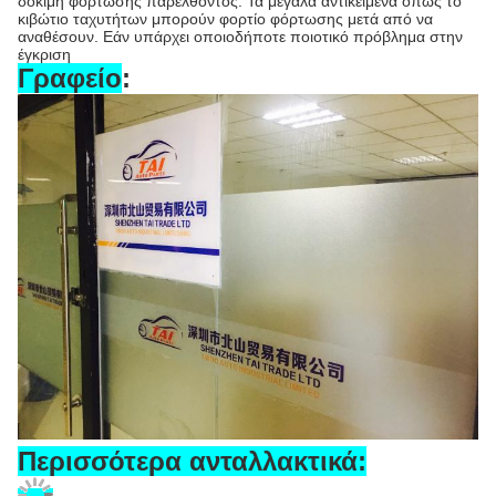
Άλλη μηχανή υψηλής επίδοσης
N04C HINO