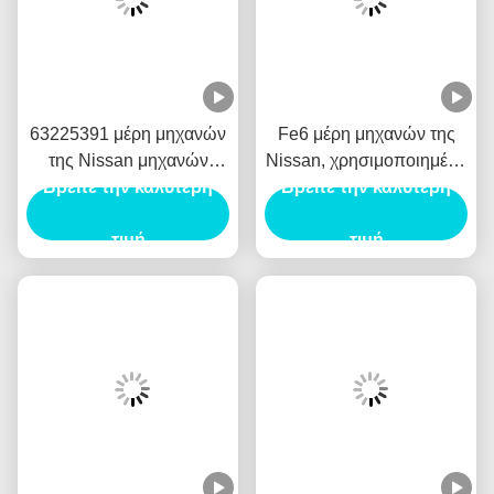
6G72/4D55/4D56/4M40T/4M41
H/2H/3B/14B/15B/2J/1Z/2Z/1DZ/2L/2L2/2LT/3L/5L/2E/
TOYOTA
3C/3Y/4Y/5K/7K/22R/1KD/2KD/2TR/2RZ/
Μέρη αυτοκινήτου twoo
1RZ/1KZ/1HZ/1FZ/3S/5S
MAZDA
WLT/WE/R2/RF/FE/F2/NA/SL
J2/JT/S2/XA/VN/JS/J3/B3/KIA/PRIDE/MATIZ/TICO
KIA
OK65C10100/OK75A10100/OVN0110100/OK4801010
OK75610100/OSL0110100E
SUZUKI
F8A/F10A/G10B/G13B/G16B/
KOMATSU
4D95/4D94E/6D105/6d95/4D130
2.5L//2.8L
DEUTZ
FL912/FL913
PEUGEOT
405/505/206/
Mercedes-
OM355/OM442
Benz
Daihatsu
DL/SL
Περίπου εμείς:
Αυτόματος βιομηχανικός Twoo που περιορίζεται
έχει
παράσχει Hino, Mitsubishi, εξαρτήματα οχημάτων Isuzu Nissan
UD…. Όπως η μηχανή, μετάδοση, εκκινητής, εναλλάκτης,
περίπτωση μεταφοράς, άξονας κίνησης, διαφορικό, πριν και μετά
από τη γέφυρα, τον απορροφητή κλονισμού, το δίσκο φρένων,
την αντλία φρένων, την κατεύθυνση της μηχανής, την πόρτα, τους