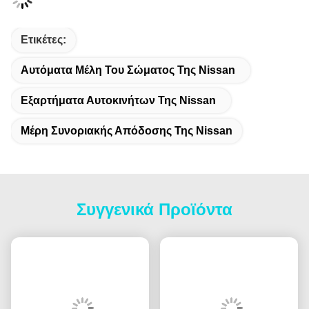
Συνέλευση μηχανών και μέρη μηχανών για περισσότερα
πρότυπα όπως επόμενα:
Εμπορικό
Πρότυπα
σήμα
4JA1/4JB1/4JG2/4JX1/4EE1/4ZE1/4ZD1/4EE1T/4BD1
ISUZU
4BD1T/4BD2T/4BA1/4HE1/4HF1/4HG1/4HK1/6VE1
TD25/TD27/TD27T/TD42/QD32/SD22/SD23/SD25/KA2
NISSAN
YD25/Z20/Z24/ZD30/TB42/NA20/SR20
4D30/4D30A/4DR7/S4S/6D16/4G13/4G54/4G63/4G64
MITSUBISHI