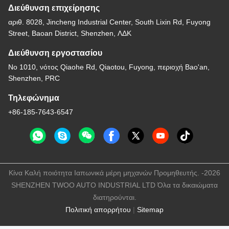
Ετικέτες:
Αυτόματα Μέλη Του Σώματος Της Nissan
Εξαρτήματα Αυτοκινήτων Της Nissan
Μέρη Συνοριακής Απόδοσης Της Nissan
Συγγενικά Προϊόντα