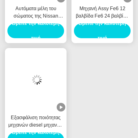
πόλους, τους λαμπτήρες και τα φανάρια, οπισθοσκόπος
καθρέφτης, όργανο και ούτω καθεξής. Υποσχόμαστε τους
πελάτες μας: όλα τα αγαθά από την επιχείρησή μας, μπορούν
δοκιμή φόρτωσης παρελθόντος. Τα μεγάλα αντικείμενα όπως το
κιβώτιο ταχυτήτων μπορούν φορτίο φόρτωσης μετά από να
αναθέσουν. Εάν υπάρχει οποιοδήποτε ποιοτικό πρόβλημα στην
έγκριση
Γραφείο
: