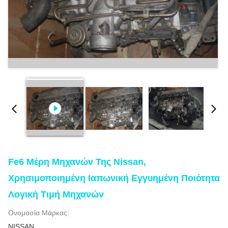
Fe6 Μέρη Μηχανών Της Nissan,
Χρησιμοποιημένη Ιαπωνική Εγγυημένη Ποιότητα
Λογική Τιμή Μηχανών
Ονομασία Μάρκας:
NISSAN