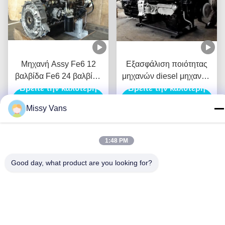
Μηχανή Assy Fe6 12
Εξασφάλιση ποιότητας
βαλβίδα Fe6 24 βαλβίδα
μηχανών diesel μηχανών
Βρείτε την καλύτερη
Fe6t Fe6tc Pf6t Pf6tb
μερών συνοριακού cOem
Βρείτε την καλύτερη
μερών μηχανών της
UD RF8 Nissan
Missy Vans
Nissan diesel Ud
τιμή
τιμή
1:48 PM
Good day, what product are you looking for?