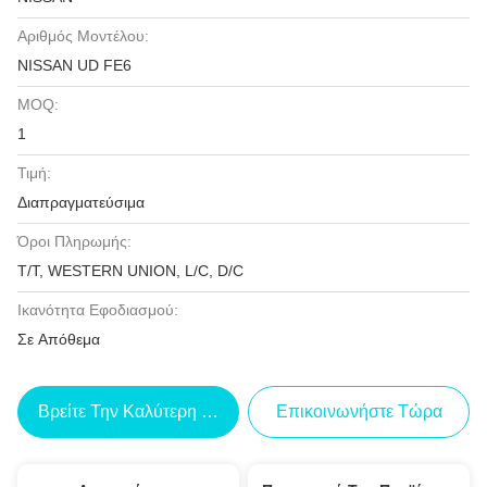
Αριθμός Μοντέλου:
NISSAN UD FE6
MOQ:
1
Τιμή:
Διαπραγματεύσιμα
Όροι Πληρωμής:
T/T, WESTERN UNION, L/C, D/C
Ικανότητα Εφοδιασμού:
Σε Απόθεμα
Βρείτε Την Καλύτερη Τιμή
Επικοινωνήστε Τώρα