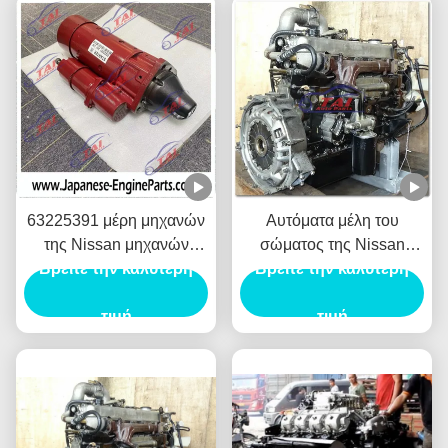
63225391 μέρη μηχανών
Αυτόματα μέλη του
της Nissan μηχανών
σώματος της Nissan
εκκινητών φορτηγών για
Βρείτε την καλύτερη
Βρείτε την καλύτερη
υψηλής επίδοσης,
το φορτηγό
γρήγορα συνοριακά
τιμή
εξαρτήματα της Nissan
τιμή