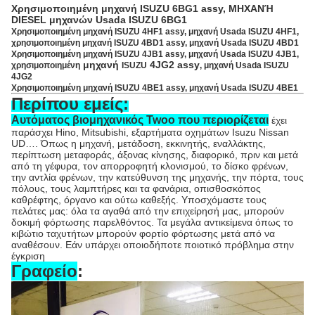
Χρησιμοποιημένη
μηχανή
ISUZU
6BG1
assy, ΜΗΧΑΝΉ
DIESEL μηχανών Usada ISUZU 6BG1
Χρησιμοποιημένη μηχανή ISUZU 4HF1 assy, μηχανή Usada ISUZU 4HF1,
χρησιμοποιημένη μηχανή ISUZU 4BD1 assy, μηχανή Usada ISUZU 4BD1
Χρησιμοποιημένη μηχανή ISUZU 4JB1 assy, μηχανή Usada ISUZU 4JB1,
μηχανή
4JG2 assy
χρησιμοποιημένη
ISUZU
, μηχανή Usada ISUZU
4JG2
Χρησιμοποιημένη μηχανή ISUZU 4BE1 assy, μηχανή Usada ISUZU 4BE1
Περίπου εμείς:
Αυτόματος βιομηχανικός Twoo που περιορίζεται
έχει
παράσχει Hino, Mitsubishi, εξαρτήματα οχημάτων Isuzu Nissan
UD…. Όπως η μηχανή, μετάδοση, εκκινητής, εναλλάκτης,
περίπτωση μεταφοράς, άξονας κίνησης, διαφορικό, πριν και μετά
από τη γέφυρα, τον απορροφητή κλονισμού, το δίσκο φρένων,
την αντλία φρένων, την κατεύθυνση της μηχανής, την πόρτα, τους
πόλους, τους λαμπτήρες και τα φανάρια, οπισθοσκόπος
καθρέφτης, όργανο και ούτω καθεξής. Υποσχόμαστε τους
πελάτες μας: όλα τα αγαθά από την επιχείρησή μας, μπορούν
δοκιμή φόρτωσης παρελθόντος. Τα μεγάλα αντικείμενα όπως το
κιβώτιο ταχυτήτων μπορούν φορτίο φόρτωσης μετά από να
αναθέσουν. Εάν υπάρχει οποιοδήποτε ποιοτικό πρόβλημα στην
έγκριση
Γραφείο
: