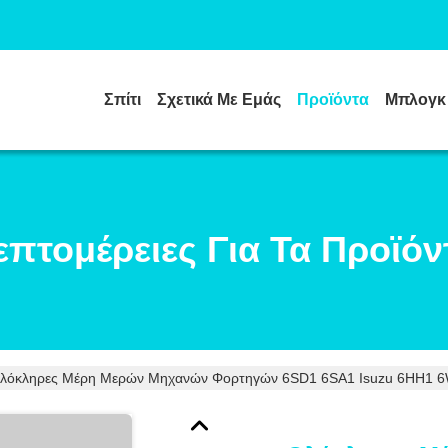
Σπίτι
Σχετικά Με Εμάς
Προϊόντα
Μπλογκ
επτομέρειες Για Τα Προϊόν
λόκληρες Μέρη Μερών Μηχανών Φορτηγών 6SD1 6SA1 Isuzu 6HH1 6