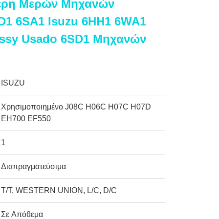
έρη Μερών Μηχανών
D1 6SA1 Isuzu 6HH1 6WA1
Assy Usado 6SD1 Μηχανών
ISUZU
Χρησιμοποιημένο J08C H06C H07C H07D
EH700 EF550
1
Διαπραγματεύσιμα
T/T, WESTERN UNION, L/C, D/C
Σε Απόθεμα