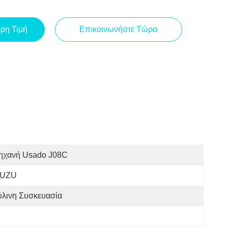
ερη Τιμή
Επικοινωνήστε Τώρα
ηχανή Usado J08C
SUZU
ύλινη Συσκευασία