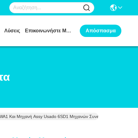
Λύσεις
Επικοινωνήστε Μαζί Μας
Απόσπασμα
τα
WA1 Και Μηχανή Assy Usado 6SD1 Μηχανών Συνελεύσεων