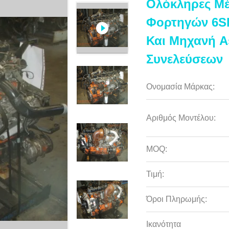
Ολόκληρες Μ
Φορτηγών 6S
Και Μηχανή 
Συνελεύσεων
Ονομασία Μάρκας:
Αριθμός Μοντέλου:
MOQ:
Τιμή:
Όροι Πληρωμής:
Ικανότητα