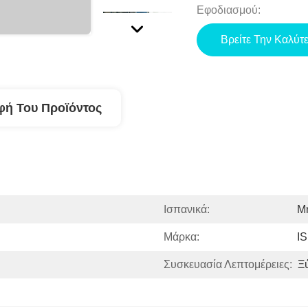
Εφοδιασμού:
Βρείτε Την Καλύτ
φή Του Προϊόντος
Ισπανικά:
Μ
Μάρκα:
I
Συσκευασία Λεπτομέρειες:
Ξ