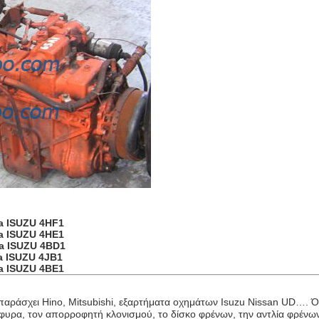
a ISUZU 4HF1
a ISUZU 4HE1
a ISUZU 4BD1
a ISUZU 4JB1
a ISUZU 4BE1
 παράσχει Hino, Mitsubishi, εξαρτήματα οχημάτων Isuzu Nissan UD…. 
γέφυρα, τον απορροφητή κλονισμού, το δίσκο φρένων, την αντλία φρένω