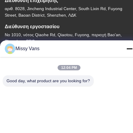
Διεύθυνση επιχείρησης
αριθ. 8028, Jincheng Industrial Center, South Lixin Rd, Fuyong
Street, Baoan District, Shenzhen, ΛΔΚ
Διεύθυνση εργοστασίου
Νο 1010, νότος Qiaohe Rd, Qiaotou, Fuyong, περιοχή Bao'an,
Shenzhen, PRC
Missy Vans
Τηλεφώνημα
+86-185-7643-6547
12:04 PM
Good day, what product are you looking for?
Κίνα Καλή ποιότητα Ιαπωνικά μέρη μηχανών Προμηθευτής. -2026
SHENZHEN TWOO AUTO INDUSTRIAL LTD Όλα τα δικαιώματα
διατηρούνται.
Πολιτική απορρήτου
|
Sitemap