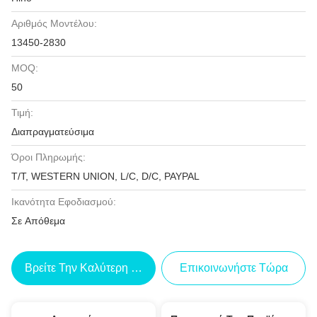
Αριθμός Μοντέλου:
13450-2830
MOQ:
50
Τιμή:
Διαπραγματεύσιμα
Όροι Πληρωμής:
T/T, WESTERN UNION, L/C, D/C, PAYPAL
Ικανότητα Εφοδιασμού:
Σε Απόθεμα
Βρείτε Την Καλύτερη Τιμή
Επικοινωνήστε Τώρα