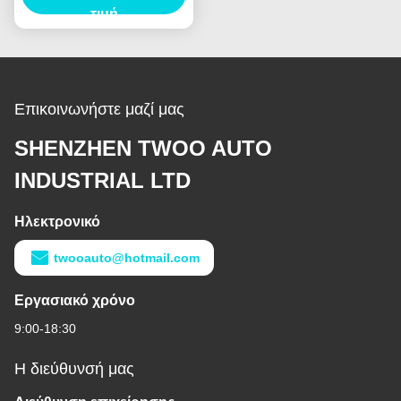
Usado J08C μηχανών
τιμή
assy
Επικοινωνήστε μαζί μας
SHENZHEN TWOO AUTO
INDUSTRIAL LTD
Ηλεκτρονικό
twooauto@hotmail.com
Εργασιακό χρόνο
9:00-18:30
Η διεύθυνσή μας