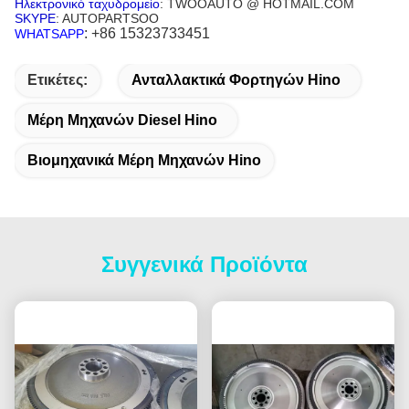
Ηλεκτρονικό ταχυδρομείο
: TWOOAUTO @ HOTMAIL.COM
SKYPE
: AUTOPARTSOO
: +86 15323733451
WHATSAPP
Ετικέτες:
Ανταλλακτικά Φορτηγών Hino
Μέρη Μηχανών Diesel Hino
Βιομηχανικά Μέρη Μηχανών Hino
Συγγενικά Προϊόντα