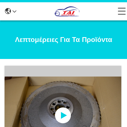
Λεπτομέρειες Για Τα Προϊόντα