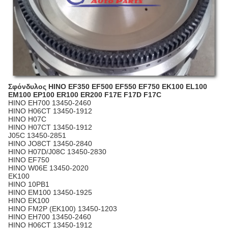
Σφόνδυλος HINO EF350 EF500 EF550 EF750 EK100 EL100
EM100 EP100 ER100 ER200 F17E F17D F17C
HINO EH700 13450-2460
HINO H06CT 13450-1912
HINO H07C
HINO H07CT 13450-1912
J05C 13450-2851
HINO JO8CT 13450-2840
HINO H07D/J08C 13450-2830
HINO EF750
HINO W06E 13450-2020
EK100
HINO 10PB1
HINO EM100 13450-1925
HINO EK100
HINO FM2P (EK100) 13450-1203
HINO EH700 13450-2460
HINO H06CT 13450-1912