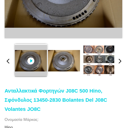
Ανταλλακτικά Φορτηγών J08C 500 Hino,
Σφόνδυλος 13450-2830 Bolantes Del J08C
Volantes JO8C
Ονομασία Μάρκας:
Hino