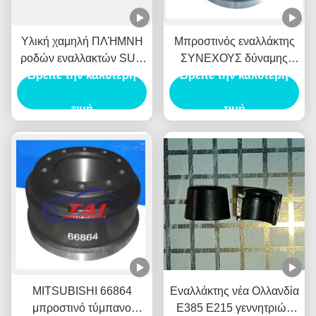
Υλική χαμηλή ΠΛΉΜΝΗ
Μπροστινός εναλλάκτης
ροδών εναλλακτών SUV
ΣΥΝΕΧΟΥΣ δύναμης
Βρείτε την καλύτερη
περιστροφής/λεπτό
Tambor Freno Delantero
Βρείτε την καλύτερη
χάλυβα ανθεκτική για
τυμπάνων φρένων ΓΙΑ τη
BENZ/HYUNADI
τιμή
MITSUBISHI 1414153
τιμή
MITSUBISHI 66864
Εναλλάκτης νέα Ολλανδία
μπροστινό τύμπανο
E385 E215 γεννητριών