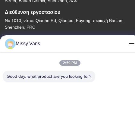
Street, Baoan District, Shenzhen, ΛΔΚ
Διεύθυνση εργοστασίου
Νο 1010, νότος Qiaohe Rd, Qiaotou, Fuyong, περιοχή Bao'an,
Shenzhen, PRC
Τηλεφώνημα
Missy Vans
+86-185-7643-6547
2:59 PM
Good day, what product are you looking for?
Κίνα Καλή ποιότητα Ιαπωνικά μέρη μηχανών Προμηθευτής. -2026
SHENZHEN TWOO AUTO INDUSTRIAL LTD Όλα τα δικαιώματα
διατηρούνται.
Πολιτική απορρήτου
|
Sitemap