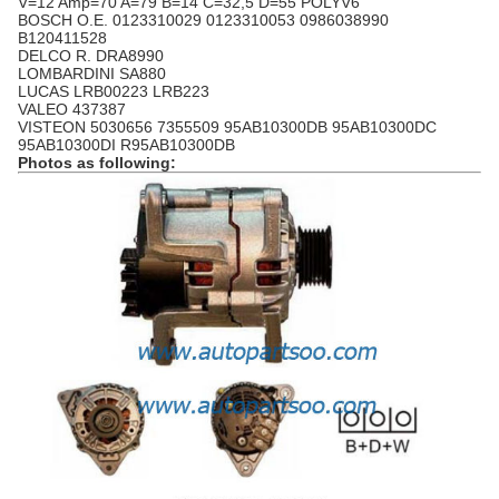
V=12 Amp=70 A=79 B=14 C=32,5 D=55 POLYV6
BOSCH
O.E. 0123310029 0123310053 0986038990
B120411528
DELCO R. DRA8990
LOMBARDINI SA880
LUCAS LRB00223 LRB223
VALEO 437387
VISTEON 5030656 7355509 95AB10300DB 95AB10300DC
95AB10300DI R95AB10300DB
Photos as following: