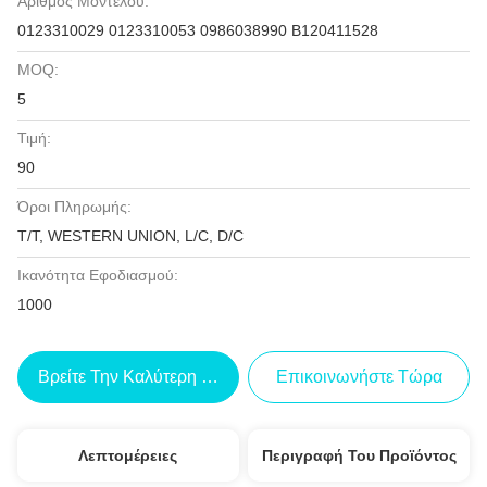
Αριθμός Μοντέλου:
0123310029 0123310053 0986038990 B120411528
MOQ:
5
Τιμή:
90
Όροι Πληρωμής:
T/T, WESTERN UNION, L/C, D/C
Ικανότητα Εφοδιασμού:
1000
Βρείτε Την Καλύτερη Τιμή
Επικοινωνήστε Τώρα
Λεπτομέρειες
Περιγραφή Του Προϊόντος