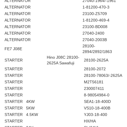
ALTERNATOR
27040-1964/-1961
ALTERNATOR
1-81200-470-3
ALTERNATOR
23100-Z5709
ALTERNATOR
1-81200-469-4
ALTERNATOR
23100-BD008
ALTERNATOR
27040-2400
ALTERNATOR
27040-2003B
28100-
FE7 J08E
2894/2892/1863
Hino J08C 28100-
STARTER
28100-2625A
2625A Sawafuji
STARTER
28100-2072
STARTER
28100-78063/-2625A
STARTER
M2T56181
STARTER
230007411
STARTER
8-98054984-0
STARTER
4KW
SEA1-18-400D
STARTER
5KW
VS10-18-400B
STARTER
4.5KW
YJ03-18-400
STARTER
HX/HA