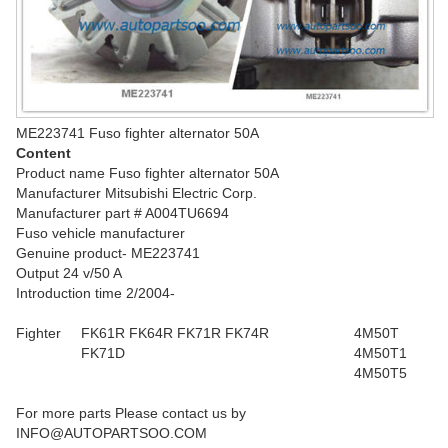
ME223741 Fuso fighter alternator 50A
Content
Product name Fuso fighter alternator 50A
Manufacturer Mitsubishi Electric Corp.
Manufacturer part # A004TU6694
Fuso vehicle manufacturer
Genuine product- ME223741
Output 24 v/50 A
Introduction time 2/2004-
Fighter
FK61R FK64R FK71R FK74R
4M50T
FK71D
4M50T1
4M50T5
For more parts Please contact us by
INFO@AUTOPARTSOO.COM