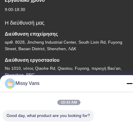
Εργασιακό χρόνο
9:00-18:30
Η διεύθυνσή μας
Διεύθυνση επιχείρησης
αριθ. 8028, Jincheng Industrial Center, South Lixin Rd, Fuyong
Street, Baoan District, Shenzhen, ΛΔΚ
Διεύθυνση εργοστασίου
Νο 1010, νότος Qiaohe Rd, Qiaotou, Fuyong, περιοχή Bao'an,
Shenzhen, PRC
Missy Vans
Τηλεφώνημα
+86-185-7643-6547
10:43 AM
Good day, what product are you looking for?
Κίνα Καλή ποιότητα Ιαπωνικά μέρη μηχανών Προμηθευτής. -2026