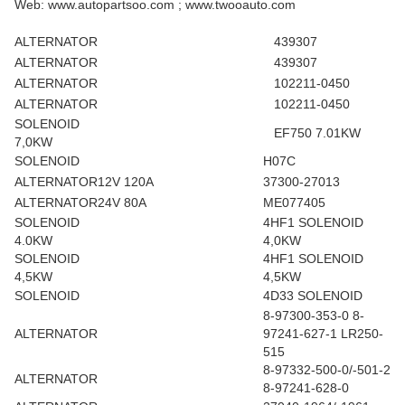
Web: www.autopartsoo.com ; www.twooauto.com
ALTERNATOR
439307
ALTERNATOR
439307
ALTERNATOR
102211-0450
ALTERNATOR
102211-0450
SOLENOID
EF750 7.01KW
7,0KW
SOLENOID
H07C
ALTERNATOR
12V 120A
37300-27013
ALTERNATOR
24V 80A
ME077405
SOLENOID
4HF1 SOLENOID
4.0KW
4,0KW
SOLENOID
4HF1 SOLENOID
4,5KW
4,5KW
SOLENOID
4D33 SOLENOID
8-97300-353-0 8-
ALTERNATOR
97241-627-1 LR250-
515
8-97332-500-0/-501-2
ALTERNATOR
8-97241-628-0