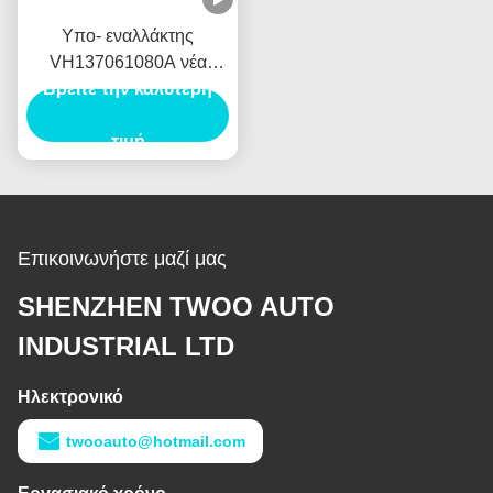
Υπο- εναλλάκτης
VH137061080A νέα
Βρείτε την καλύτερη
Ολλανδία E385 E215
γεννητριών αυτοκινήτων
Assy ζυγωμάτων για
τιμή
HINO J05E
Επικοινωνήστε μαζί μας
SHENZHEN TWOO AUTO
INDUSTRIAL LTD
Ηλεκτρονικό
twooauto@hotmail.com