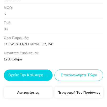
MOQ:
5
Τιμή:
90
Όροι Πληρωμής:
T/T, WESTERN UNION, L/C, D/C
Ικανότητα Εφοδιασμού:
Σε Απόθεμα
Βρείτε Την Καλύτερη Τιμή
Επικοινωνήστε Τώρα
Λεπτομέρειες
Περιγραφή Του Προϊόντος