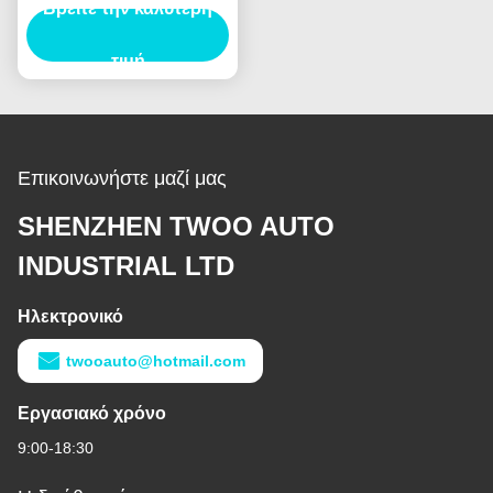
Βρείτε την καλύτερη
Ολλανδία E385 E215
γεννητριών αυτοκινήτων
Assy ζυγωμάτων για
τιμή
HINO J05E
Επικοινωνήστε μαζί μας
SHENZHEN TWOO AUTO
INDUSTRIAL LTD
Ηλεκτρονικό
twooauto@hotmail.com
Εργασιακό χρόνο
9:00-18:30