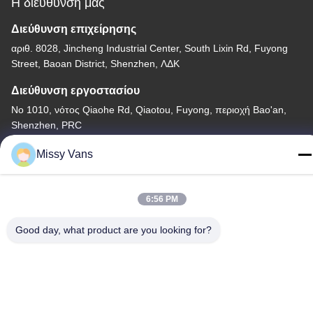
Η διεύθυνσή μας
Διεύθυνση επιχείρησης
αριθ. 8028, Jincheng Industrial Center, South Lixin Rd, Fuyong
Street, Baoan District, Shenzhen, ΛΔΚ
Διεύθυνση εργοστασίου
Νο 1010, νότος Qiaohe Rd, Qiaotou, Fuyong, περιοχή Bao'an,
Shenzhen, PRC
Τηλεφώνημα
Missy Vans
+86-185-7643-6547
6:56 PM
Good day, what product are you looking for?
Κίνα Καλή ποιότητα Ιαπωνικά μέρη μηχανών Προμηθευτής. -2026
SHENZHEN TWOO AUTO INDUSTRIAL LTD Όλα τα δικαιώματα
διατηρούνται.
Πολιτική απορρήτου
|
Sitemap