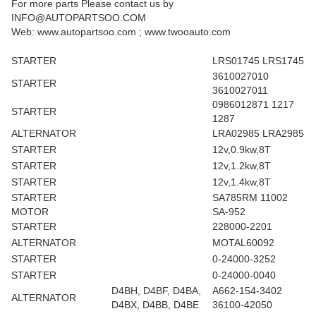
For more parts Please contact us by
INFO@AUTOPARTSOO.COM
Web: www.autopartsoo.com ; www.twooauto.com
STARTER
LRS01745 LRS1745
3610027010
STARTER
3610027011
0986012871 1217
STARTER
1287
ALTERNATOR
LRA02985 LRA2985
STARTER
12v,0.9kw,8T
STARTER
12v,1.2kw,8T
STARTER
12v,1.4kw,8T
STARTER
SA785RM 11002
MOTOR
SA-952
STARTER
228000-2201
ALTERNATOR
MOTAL60092
STARTER
0-24000-3252
STARTER
0-24000-0040
D4BH, D4BF, D4BA,
A662-154-3402
ALTERNATOR
D4BX, D4BB, D4BE
36100-42050