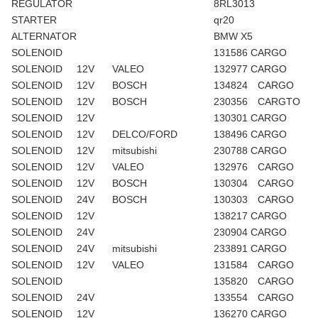
REGULATOR
8RL3013
STARTER
qr20
ALTERNATOR
BMW X5
SOLENOID
131586 CARGO
SOLENOID
12V
VALEO
132977 CARGO
SOLENOID
12V
BOSCH
134824 CARGO
SOLENOID
12V
BOSCH
230356 CARGTO
SOLENOID
12V
130301 CARGO
SOLENOID
12V
DELCO/FORD
138496 CARGO
SOLENOID
12V
mitsubishi
230788 CARGO
SOLENOID
12V
VALEO
132976 CARGO
SOLENOID
12V
BOSCH
130304 CARGO
SOLENOID
24V
BOSCH
130303 CARGO
SOLENOID
12V
138217 CARGO
SOLENOID
24V
230904 CARGO
SOLENOID
24V
mitsubishi
233891 CARGO
SOLENOID
12V
VALEO
131584 CARGO
SOLENOID
135820 CARGO
SOLENOID
24V
133554 CARGO
SOLENOID
12V
136270 CARGO