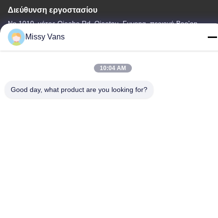
Διεύθυνση εργοστασίου
Νο 1010, νότος Qiaohe Rd, Qiaotou, Fuyong, περιοχή Bao'an,
Shenzhen, PRC
Missy Vans
Τηλεφώνημα
+86-185-7643-6547
10:04 AM
Good day, what product are you looking for?
Κίνα Καλή ποιότητα Ιαπωνικά μέρη μηχανών Προμηθευτής. -2026
SHENZHEN TWOO AUTO INDUSTRIAL LTD Όλα τα δικαιώματα
διατηρούνται.
Πολιτική απορρήτου
|
Sitemap