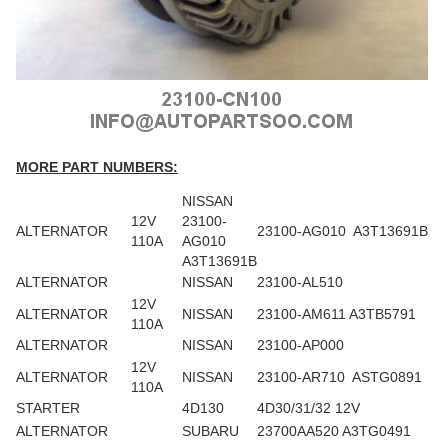
MORE PART NUMBERS:
NISSAN
12V
23100-
ALTERNATOR
23100-AG010 A3T13691B
110A
AG010
A3T13691B
ALTERNATOR
NISSAN
23100-AL510
12V
ALTERNATOR
NISSAN
23100-AM611 A3TB5791
110A
ALTERNATOR
NISSAN
23100-AP000
12V
ALTERNATOR
NISSAN
23100-AR710 ASTG0891
110A
STARTER
4D130
4D30/31/32 12V
ALTERNATOR
SUBARU
23700AA520 A3TG0491