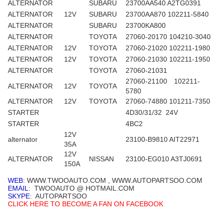
ALTERNATOR
SUBARU
23700AA540 A2TG0391
ALTERNATOR
12V
SUBARU
23700AA870 102211-5840
ALTERNATOR
SUBARU
23700KA800
ALTERNATOR
TOYOTA
27060-20170 104210-3040
ALTERNATOR
12V
TOYOTA
27060-21020 102211-1980
ALTERNATOR
12V
TOYOTA
27060-21030 102211-1950
ALTERNATOR
TOYOTA
27060-21031
27060-21100 102211-
ALTERNATOR
12V
TOYOTA
5780
ALTERNATOR
12V
TOYOTA
27060-74880 101211-7350
STARTER
4D30/31/32 24V
STARTER
4BC2
12V
alternator
23100-B9810 AIT22971
35A
12V
ALTERNATOR
NISSAN
23100-EG010 A3TJ0691
150A
WEB
: WWW.TWOOAUTO.COM , WWW.AUTOPARTSOO.COM
EMAIL
: TWOOAUTO @ HOTMAIL.COM
SKYPE
: AUTOPARTSOO
CLICK HERE TO BECOME A FAN ON FACEBOOK