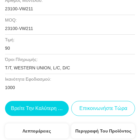
Αριθμός Μοντέλου:
23100-VW211
MOQ:
23100-VW211
Τιμή:
90
Όροι Πληρωμής:
T/T, WESTERN UNION, L/C, D/C
Ικανότητα Εφοδιασμού:
1000
Βρείτε Την Καλύτερη Τιμή
Επικοινωνήστε Τώρα
Λεπτομέρειες
Περιγραφή Του Προϊόντος