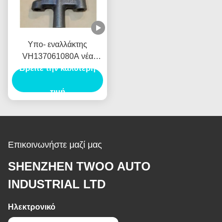
Υπο- εναλλάκτης
VH137061080A νέα
Βρείτε την καλύτερη
Ολλανδία E385 E215
γεννητριών αυτοκινήτων
Assy ζυγωμάτων για
τιμή
HINO J05E
Επικοινωνήστε μαζί μας
SHENZHEN TWOO AUTO
INDUSTRIAL LTD
Ηλεκτρονικό