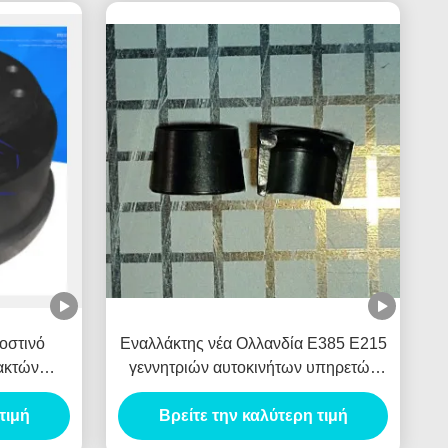
οστινό
Εναλλάκτης νέα Ολλανδία E385 E215
ακτών
γεννητριών αυτοκινήτων υπηρετών
 Tambor
βαλβίδων SPG κλειδαριών για HINO
τιμή
Βρείτε την καλύτερη τιμή
J05E VH900126122A