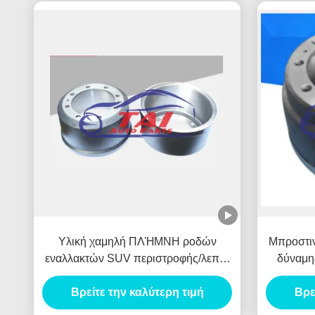
Υλική χαμηλή ΠΛΉΜΝΗ ροδών
Μπροστι
εναλλακτών SUV περιστροφής/λεπτό
δύναμη
χάλυβα ανθεκτική για
τυμ
Βρείτε την καλύτερη τιμή
BENZ/HYUNADI
Βρε
M