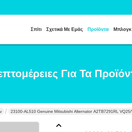
Σπίτι
Σχετικά Με Εμάς
Προϊόντα
Μπλογκ
επτομέρειες Για Τα Προϊόν
ν
23100-AL510 Genuine Mitsubishi Alternator A2TB7291RL VQ2