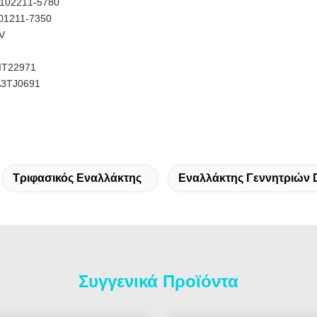
102211-5780
01211-7350
V
IT22971
A3TJ0691
Τριφασικός Εναλλάκτης
Εναλλάκτης Γεννητριών D
Συγγενικά Προϊόντα