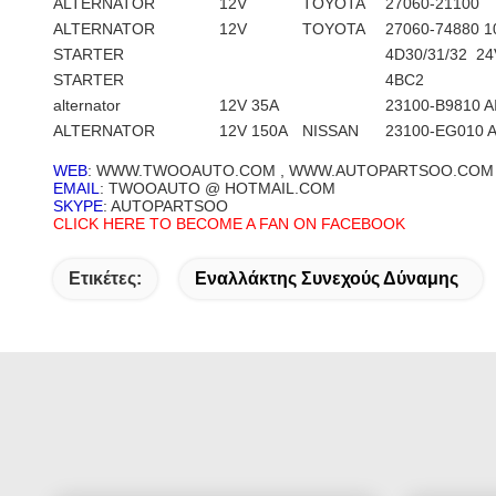
ALTERNATOR
12V
TOYOTA
27060-21100 
ALTERNATOR
12V
TOYOTA
27060-74880 1
STARTER
4D30/31/32 24
STARTER
4BC2
alternator
12V 35A
23100-B9810 A
ALTERNATOR
12V 150A
NISSAN
23100-EG010 
WEB
: WWW.TWOOAUTO.COM , WWW.AUTOPARTSOO.COM
EMAIL
: TWOOAUTO @ HOTMAIL.COM
SKYPE
: AUTOPARTSOO
CLICK HERE TO BECOME A FAN ON FACEBOOK
Ετικέτες:
Εναλλάκτης Συνεχούς Δύναμης