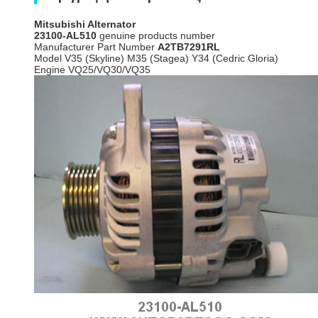
Mitsubishi Alternator
23100-AL510
genuine products number
Manufacturer Part Number
A2TB7291RL
Model V35 (Skyline) M35 (Stagea) Y34 (Cedric Gloria)
Engine VQ25/VQ30/VQ35