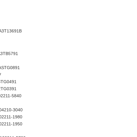
A3T13691B
A3TB5791
ASTG0891
V
3TG0491
2TG0391
02211-5840
04210-3040
02211-1980
02211-1950