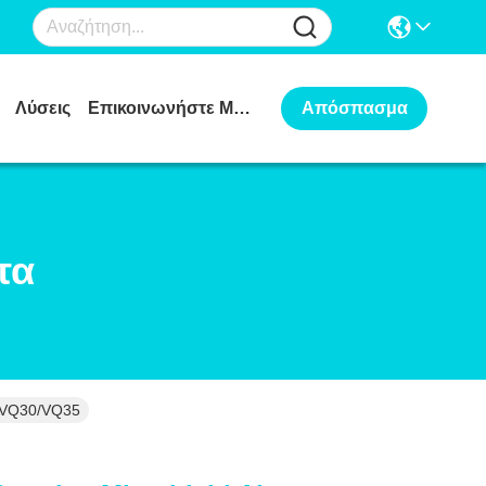
Λύσεις
Επικοινωνήστε Μαζί Μας
Απόσπασμα
τα
5/VQ30/VQ35