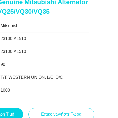
enuine Mitsubishi Alternator
VQ25/VQ30/VQ35
Mitsubishi
23100-AL510
23100-AL510
90
T/T, WESTERN UNION, L/C, D/C
1000
ερη Τιμή
Επικοινωνήστε Τώρα