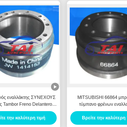
νός εναλλάκτης ΣΥΝΕΧΟΥΣ
MITSUBISHI 66864 μπρ
ς Tambor Freno Delantero
τύμπανο φρένων εναλλ
πάνων φρένων ΓΙΑ τη
γεννητριών αυτοκινήτων
ίτε την καλύτερη τιμή
ITSUBISHI 1414153
Βρείτε την καλύτερη 
Freno Delantero