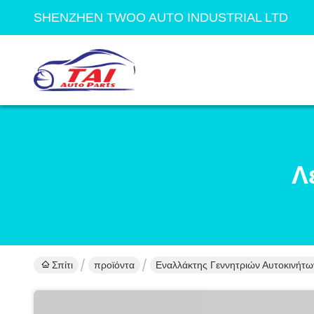
SHENZHEN TWOO AUTO INDUSTRIAL LTD
Λ
Σπίτι
προϊόντα
Εναλλάκτης Γεννητριών Αυτοκινήτω