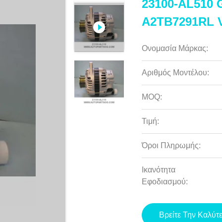
23100-AL510 G
A2TB7291RL 
Ονομασία Μάρκας:
Αριθμός Μοντέλου:
MOQ:
Τιμή:
Όροι Πληρωμής:
Ικανότητα
Εφοδιασμού:
Βρείτε Την Καλύτ