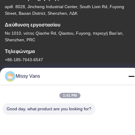
αριθ. 8028, Jincheng Industrial Center, South Lixin Rd, Fuyong
Street, Baoan District, Shenzhen, ΛΔΚ
Διεύθυνση εργοστασίου
Νο 1010, νότος Qiaohe Rd, Qiaotou, Fuyong, περιοχή Bao'an,
Shenzhen, PRC
Τηλεφώνημα
+86-185-7643-6547
Missy Vans
Κίνα Καλή ποιότητα Ιαπωνικά μέρη μηχανών Προμηθευτής. -2026
1:41 PM
SHENZHEN TWOO AUTO INDUSTRIAL LTD Όλα τα δικαιώματα
Good day, what product are you looking for?
διατηρούνται.
Πολιτική απορρήτου
|
Sitemap