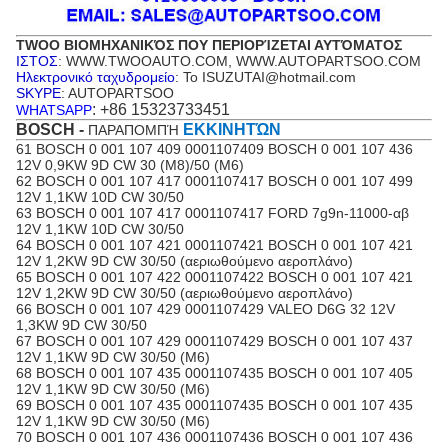
TWOO ΒΙΟΜΗΧΑΝΙΚΌΣ ΠΟΥ ΠΕΡΙΟΡΊΖΕΤΑΙ ΑΥΤΌΜΑΤΟΣ
ΙΣΤΟΣ
: WWW.TWOOAUTO.COM, WWW.AUTOPARTSOO.COM
Ηλεκτρονικό ταχυδρομείο
: Το ISUZUTAI@hotmail.com
SKYPE
: AUTOPARTSOO
: +86 15323733451
WHATSAPP
BOSCH -
ΕΚΚΙΝΗΤΏΝ
ΠΑΡΑΠΟΜΠΉ
61 BOSCH 0 001 107 409 0001107409 BOSCH 0 001 107 436
12V 0,9KW 9D CW 30 (M8)/50 (M6)
62 BOSCH 0 001 107 417 0001107417 BOSCH 0 001 107 499
12V 1,1KW 10D CW 30/50
63 BOSCH 0 001 107 417 0001107417 FORD 7g9n-11000-αβ
12V 1,1KW 10D CW 30/50
64 BOSCH 0 001 107 421 0001107421 BOSCH 0 001 107 421
12V 1,2KW 9D CW 30/50 (αεριωθούμενο αεροπλάνο)
65 BOSCH 0 001 107 422 0001107422 BOSCH 0 001 107 421
12V 1,2KW 9D CW 30/50 (αεριωθούμενο αεροπλάνο)
66 BOSCH 0 001 107 429 0001107429 VALEO D6G 32 12V
1,3KW 9D CW 30/50
67 BOSCH 0 001 107 429 0001107429 BOSCH 0 001 107 437
12V 1,1KW 9D CW 30/50 (M6)
68 BOSCH 0 001 107 435 0001107435 BOSCH 0 001 107 405
12V 1,1KW 9D CW 30/50 (M6)
69 BOSCH 0 001 107 435 0001107435 BOSCH 0 001 107 435
12V 1,1KW 9D CW 30/50 (M6)
70 BOSCH 0 001 107 436 0001107436 BOSCH 0 001 107 436