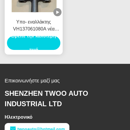
Υπο- εναλλάκτης
VH137061080A νέα
Βρείτε την καλύτερη
Ολλανδία E385 E215
γεννητριών αυτοκινήτων
Assy ζυγωμάτων για
τιμή
HINO J05E
Επικοινωνήστε μαζί μας
SHENZHEN TWOO AUTO
INDUSTRIAL LTD
Ηλεκτρονικό
twooauto@hotmail.com