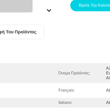
Βρείτε Την Καλύτ
φή Του Προϊόντος
A
Όνομα Προϊόντος:
Εν
A
Français:
A
Italiano:
A