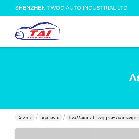
SHENZHEN TWOO AUTO INDUSTRIAL LTD
Λ
Σπίτι
προϊόντα
Εναλλάκτης Γεννητριών Αυτοκινήτω