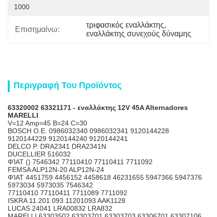
1000
τριφασικός εναλλάκτης
, 
Επισημαίνω:
εναλλάκτης συνεχούς δύναμης
Περιγραφή Του Προϊόντος
63320002 63321171 - εναλλάκτης 12V 45A Alternadores
MARELLI
V=12 Amp=45 B=24 C=30
BOSCH O.E. 0986032340 0986032341 9120144228
9120144229 9120144240 9120144241
DELCO Ρ. DRA2341 DRA2341N
DUCELLIER 516032
ΦΊΑΤ () 7546342 77110410 77110411 7711092
FEMSA ALP12N-20 ALP12N-24
ΦΊΑΤ 4451759 4456152 4458618 46231655 5947366 5947376
5973034 5973035 7546342
77110410 77110411 7711089 7711092
ISKRA 11.201.093 11201093 AAK1128
LUCAS 24041 LRA00832 LRA832
MARELLI 63303502 63303701 63303703 63306701 63307106