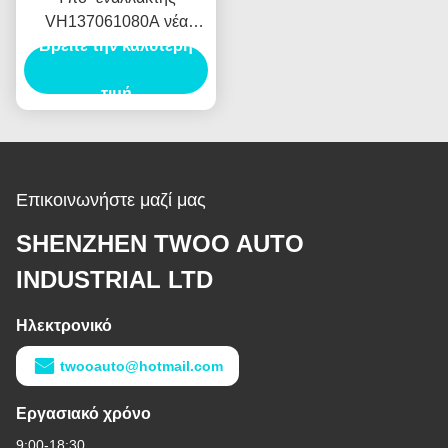
VH137061080A νέα
Βρείτε την καλύτερη
Ολλανδία E385 E215
γεννητριών αυτοκινήτων
Assy ζυγωμάτων για
τιμή
HINO J05E
Επικοινωνήστε μαζί μας
SHENZHEN TWOO AUTO
INDUSTRIAL LTD
Ηλεκτρονικό
twooauto@hotmail.com
Εργασιακό χρόνο
9:00-18:30