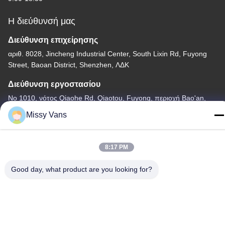
Η διεύθυνσή μας
Διεύθυνση επιχείρησης
αριθ. 8028, Jincheng Industrial Center, South Lixin Rd, Fuyong
Street, Baoan District, Shenzhen, ΛΔΚ
Διεύθυνση εργοστασίου
Νο 1010, νότος Qiaohe Rd, Qiaotou, Fuyong, περιοχή Bao'an,
Shenzhen, PRC
Missy Vans
Τηλεφώνημα
+86-185-7643-6547
8:17 PM
Good day, what product are you looking for?
Κίνα Καλή ποιότητα Ιαπωνικά μέρη μηχανών Προμηθευτής. -2026
SHENZHEN TWOO AUTO INDUSTRIAL LTD Όλα τα δικαιώματα