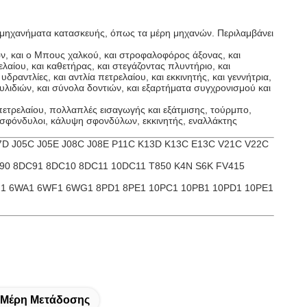
τα μηχανήματα κατασκευής, όπως
τα μέρη μηχανών
. Περιλαμβάνει
ων, και ο Μπους χαλκού, και στροφαλοφόρος άξονας, και
αίου, και καθετήρας, και στεγάζοντας πλυντήριο, και
δραντλίες, και αντλία πετρελαίου, και
εκκινητής
, και γεννήτρια,
χτυλιδιών, και σύνολα δοντιών, και εξαρτήματα συγχρονισμού και
ετρελαίου, πολλαπλές εισαγωγής και εξάτμισης, τούρμπο,
σφόνδυλοι
, κάλυψη σφονδύλων, εκκινητής, εναλλάκτης
07D
J05C
J05E J08C J08E P11C K13D K13C E13C V21C V22C
90 8DC91 8DC10 8DC11 10DC11 T850 K4N S6K FV415
Z1 6WA1 6WF1 6WG1 8PD1 8PE1 10PC1 10PB1 10PD1 10PE1
 Μέρη Μετάδοσης