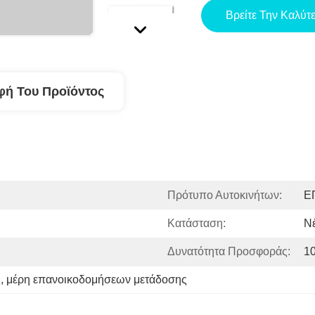
Βρείτε Την Καλύτ
φή Του Προϊόντος
Πρότυπο Αυτοκινήτων:
Ε
Κατάσταση:
Ν
Δυνατότητα Προσφοράς:
1
ς
, 
μέρη επανοικοδομήσεων μετάδοσης