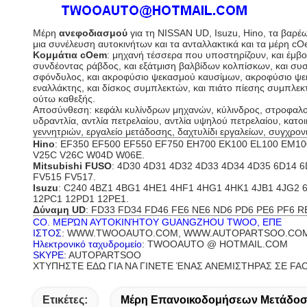
Μέρη
ανεφοδιασμού
για τη NISSAN UD, Isuzu, Hino, τα βαρέ
μια συνέλευση αυτοκινήτων και τα ανταλλακτικά και τα μέρη c
Κομμάτια cOem
: μηχανή τέσσερα που υποστηρίζουν, και έμβο
συνδέοντας ράβδος, και εξάτμιση βαλβίδων κολπίσκων, και συσκ
σφόνδυλος, και ακροφύσιο ψεκασμού καυσίμων, ακροφύσιο ψεκασ
εναλλάκτης
, και δίσκος συμπλεκτών, και πιάτο πίεσης συμπλεκ
ούτω καθεξής.
Αποσύνθεση: κεφάλι κυλίνδρων μηχανών, κύλινδρος, στροφαλοφ
υδραντλία, αντλία πετρελαίου, αντλία υψηλού πετρελαίου, κατ
γεννητριών, εργαλείο μετάδοσης, δαχτυλίδι εργαλείων, συγχρον
Hino
: EF350 EF500 EF550 EF750 EH700 EK100 EL100 EM1
V25C V26C W04D W06E.
Mitsubishi FUSO
: 4D30 4D31 4D32 4D33 4D34
4D35
6D14 6
FV515 FV517
.
Isuzu
: C240 4BZ1 4BG1 4HE1 4HF1 4HG1
4HK1
4JB1 4JG2 
12PC1 12PD1 12PE1.
Δύναμη UD
: FD33 FD34 FD46 FE6 NE6 ND6 PD6
PE6
PF6 R
CO. ΜΕΡΏΝ ΑΥΤΟΚΙΝΉΤΟΥ GUANGZHOU TWOO, ΕΠΕ
ΙΣΤΟΣ
: WWW.TWOOAUTO.COM, WWW.AUTOPARTSOO.CO
Ηλεκτρονικό ταχυδρομείο
: TWOOAUTO @ HOTMAIL.COM
SKYPE
: AUTOPARTSOO
ΧΤΥΠΗΣΤΕ ΕΔΩ ΓΙΑ ΝΑ ΓΙΝΕΤΕ ΈΝΑΣ ΑΝΕΜΙΣΤΗΡΑΣ ΣΕ F
Ετικέτες:
Μέρη Επανοικοδομήσεων Μετάδο