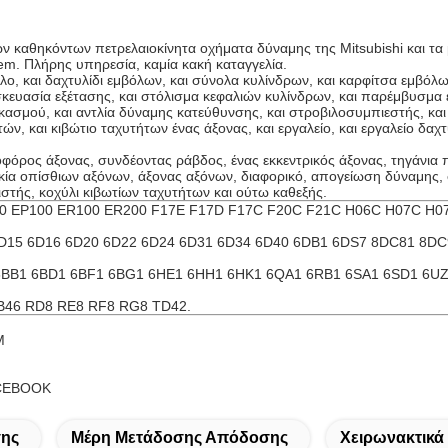
ων καθηκόντων πετρελαιοκίνητα οχήματα δύναμης της Mitsubishi και 
Oem. Πλήρης υπηρεσία, καμία κακή καταγγελία.
λο, και δαχτυλίδι εμβόλων, και σύνολα κυλίνδρων, και καρφίτσα εμβόλ
ευασία εξέτασης, και στόλισμα κεφαλιών κυλίνδρων, και παρέμβυσμα ελ
μού, και αντλία δύναμης κατεύθυνσης, και στροβιλοσυμπιεστής, και υ
τών, και
κιβώτιο ταχυτήτων
ένας άξονας, και εργαλείο, και εργαλείο δα
όρος άξονας, συνδέοντας ράβδος, ένας εκκεντρικός άξονας, τηγάνια π
οικία οπίσθιων αξόνων, άξονας αξόνων, διαφορικό, απογείωση δύναμης,
ιστής, κοχύλι κιβωτίων ταχυτήτων και ούτω καθεξής.
00 EP100 ER100 ER200 F17E F17D F17C F20C F21C H06C H07C H
D15 6D16 6D20 6D22 6D24 6D31 6D34 6D40 6DB1 6DS7 8DC81 8DC
6BB1 6BD1 6BF1 6BG1 6HE1 6HH1 6HK1 6QA1 6RB1 6SA1 6SD1 6U
B46 RD8 RE8 RF8 RG8 TD42.
M
ACEBOOK
σης
Μέρη Μετάδοσης Απόδοσης
Χειρωνακτικά