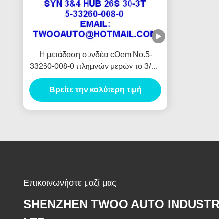
Η μετάδοση συνδέει cOem No.5-
33260-008-0 πλημνών μερών το 3/4th
για το μανίκι 30t μεγέθους 26s/30t
Βρείτε την καλύτερη τιμή
Isuzu 4ja1
Επικοινωνήστε μαζί μας
SHENZHEN TWOO AUTO INDUSTR