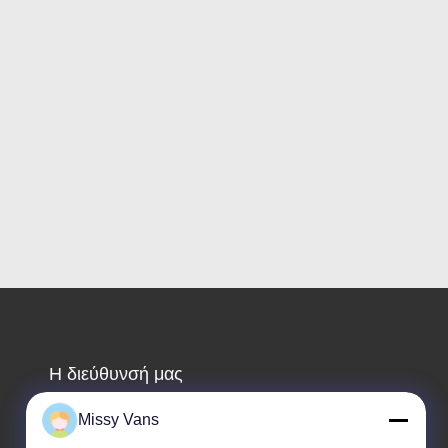
Η διεύθυνσή μας
Διεύθυνση επιχείρησης
Missy Vans
αριθ. 8028, Jincheng Industrial Center, South Lixin Rd,