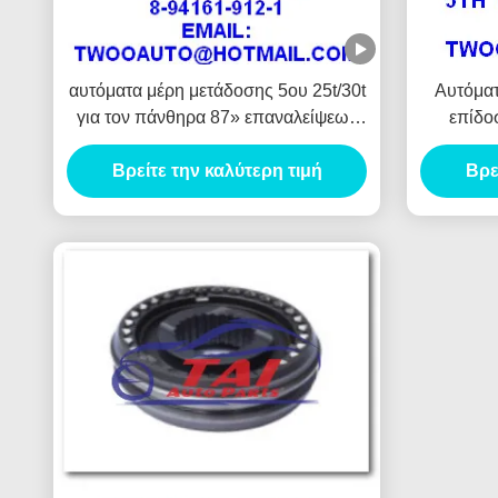
αυτόματα μέρη μετάδοσης 5ου 25t/30t
Αυτόματ
για τον πάνθηρα 87» επαναλείψεων
επίδοσ
Isuzu 4ja1 απόδοση 90» 8-94161-
Βρείτε την καλύτερη τιμή
912-1high
Βρε