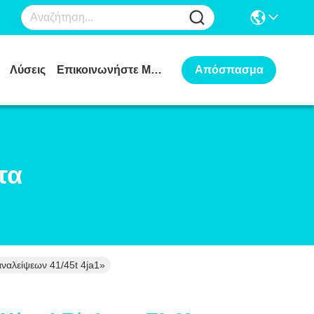
Λύσεις
Επικοινωνήστε Μαζί Μας
Απόσπασμα
τα
ναλείψεων 41/45t 4ja1»