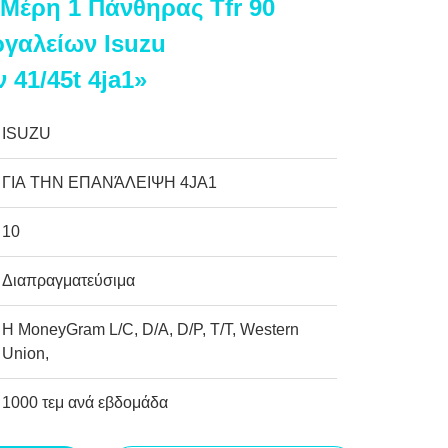
 Μέρη 1 Πάνθηρας Tfr 90
γαλείων Isuzu
41/45t 4ja1»
ISUZU
ΓΙΑ ΤΗΝ ΕΠΑΝΆΛΕΙΨΗ 4JA1
10
Διαπραγματεύσιμα
Η MoneyGram L/C, D/A, D/P, T/T, Western
Union,
1000 τεμ ανά εβδομάδα