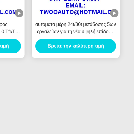
οφος
αυτόματα μέρη 24t/30t μετάδοσης 5ων
0 Tfr/Tfs
εργαλείων για τη νέα υψηλή επίδοση
u 4ja1
επαναλείψεων Tfr
τιμή
Βρείτε την καλύτερη τιμή