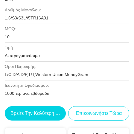
Αριθμός Μοντέλου:
1.6/S3/S3L//5TR16A01
MOQ:
10
Τιμή:
Διαπραγματεύσιμα
Όροι Πληρωμής:
L/C,D/A,D/P,T/T,Western Union,MoneyGram
Ικανότητα Εφοδιασμού:
1000 τεμ ανά εβδομάδα
Βρείτε Την Καλύτερη Τιμή
Επικοινωνήστε Τώρα