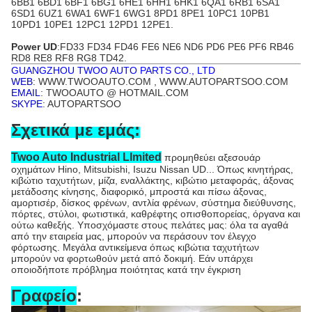
6BB1 6BD1 6BF1 6BG1 6HE1 6HH1 6HK1 6QA1 6RB1 6SA1
6SD1 6UZ1 6WA1 6WF1 6WG1 8PD1 8PE1 10PC1 10PB1
10PD1 10PE1 12PC1 12PD1 12PE1.
Power UD
:FD33 FD34 FD46 FE6 NE6 ND6 PD6 PE6 PF6 RB46
RD8 RE8 RF8 RG8 TD42.
GUANGZHOU TWOO AUTO PARTS CO., LTD
WEB
: WWW.TWOOAUTO.COM , WWW.AUTOPARTSOO.COM
EMAIL
: TWOOAUTO @ HOTMAIL.COM
SKYPE
: AUTOPARTSOO
Σχετικά με εμάς:
Twoo Auto Industrial LImited
προμηθεύει αξεσουάρ
οχημάτων Hino, Mitsubishi, Isuzu Nissan UD... Όπως κινητήρας,
κιβώτιο ταχυτήτων, μίζα, εναλλάκτης, κιβώτιο μεταφοράς, άξονας
μετάδοσης κίνησης, διαφορικό, μπροστά και πίσω άξονας,
αμορτισέρ, δίσκος φρένων, αντλία φρένων, σύστημα διεύθυνσης,
πόρτες, στύλοι, φωτιστικά, καθρέφτης οπισθοπορείας, όργανα και
ούτω καθεξής. Υποσχόμαστε στους πελάτες μας: όλα τα αγαθά
από την εταιρεία μας, μπορούν να περάσουν τον έλεγχο
φόρτωσης. Μεγάλα αντικείμενα όπως κιβώτια ταχυτήτων
μπορούν να φορτωθούν μετά από δοκιμή. Εάν υπάρχει
οποιοδήποτε πρόβλημα ποιότητας κατά την έγκριση
Γραφείο
: