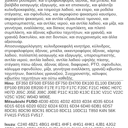
χάλκινο ρουλεμάν, και στροφαλοφόρος άξονας, και μπιέλα, και
βαλβίδα εισαγωγής εξαγωγής, και κιτ επισκευής, και φλάντζα
κυλινδροκεφαλής, και τσιμούχα λαδιού, και ετερο, και ροδέλα
στέγασης, και σφόνδυλος, και ακροφύσιο ψεκασμού καυσίμου,
ακροφύσιο ψεκασμού, και αντλία υδραυλικού τιμονιού, και
υπερσυμπιεστής, και αντλίες νερού, και αντλία λαδιού, και μίζα, και
γεννήτρια, εναλλάκτης, και δίσκος συμπλέκτη, και πλατό
συμπλέκτη, και άξονας κιβωτίου ταχυτήτων, και γρανάζι, και
γρανάζι δακτυλίου, και σετ δοντιών, και συγχρονισμός και άλλα
αξεσουάρ.
Αποσυναρμολόγηση: κυλινδροκεφαλή κινητήρα, κύλινδρος,
στροφαλοφόρος άξονας, μπιέλα, εκκεντροφόρος άξονας, κάρτερ
λαδιού, πολλαπλή εισαγωγής και εξαγωγής, υπερσυμπιεστής,
αντλία νερού, αντλία λαδιού, αντλία λαδιού υψηλής πίεσης,
στέγαση πίσω άξονα, άξονας άξονα, διαφορικό, PTO, σφόνδυλοι,
κάλυμμα σφονδύλου, μίζα, γεννήτρια εναλλάκτη, γρανάζι κιβωτίου
ταχυτήτων, δακτύλιος γραναζιού, Συγχρονιστής, κέλυφος
κιβωτίου ταχυτήτων και ούτω καθεξής.
Hino
: EF350 EF500 EF550 EF750 EH700 EK100 EL100 EM100
EP100 ER100 ER200 F17E F17D F17C F20C F21C H06C H07C
H07D J05C J05E J08C J08E P11C K13D K13C E13C V21C V22C
V25C V26C W04D W06E.
Mitsubishi FUSO
:4D30 4D31 4D32 4D33 4D34 4D35 6D14
6D15 6D16 6D20 6D22 6D24 6D31 6D34 6D40 6DB1 6DS7
8DC81 8DC90 8DC91 8DC10 8DC11 10DC11 T850 K4N S6K
FV415 FV515 FV517.
Isuzu
: C240 4BZ1 4BG1 4HE1 4HF1 4HG1 4HK1 4JB1 4JG2