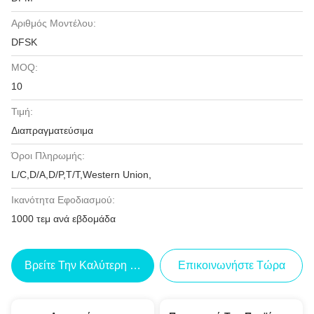
Αριθμός Μοντέλου:
DFSK
MOQ:
10
Τιμή:
Διαπραγματεύσιμα
Όροι Πληρωμής:
L/C,D/A,D/P,T/T,Western Union,
Ικανότητα Εφοδιασμού:
1000 τεμ ανά εβδομάδα
Βρείτε Την Καλύτερη Τιμή
Επικοινωνήστε Τώρα