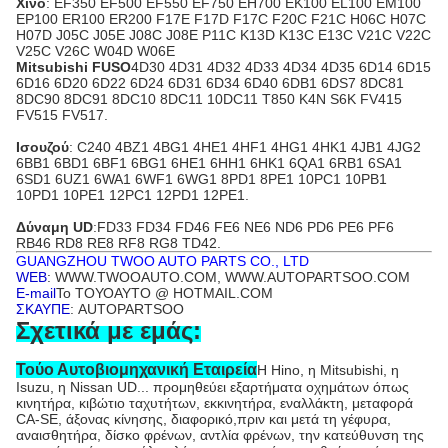
Χίνο
: EF350 EF500 EF550 EF750 EH700 EK100 EL100 EM100
EP100 ER100 ER200 F17E F17D F17C F20C F21C H06C H07C
H07D J05C J05E J08C J08E P11C K13D K13C E13C V21C V22C
V25C V26C W04D W06E
Mitsubishi FUSO
4D30 4D31 4D32 4D33 4D34 4D35 6D14 6D15
6D16 6D20 6D22 6D24 6D31 6D34 6D40 6DB1 6DS7 8DC81
8DC90 8DC91 8DC10 8DC11 10DC11 T850 K4N S6K FV415
FV515 FV517.
Ισουζού
: C240 4BZ1 4BG1 4HE1 4HF1 4HG1 4HK1 4JB1 4JG2
6BB1 6BD1 6BF1 6BG1 6HE1 6HH1 6HK1 6QA1 6RB1 6SA1
6SD1 6UZ1 6WA1 6WF1 6WG1 8PD1 8PE1 10PC1 10PB1
10PD1 10PE1 12PC1 12PD1 12PE1.
Δύναμη UD
:FD33 FD34 FD46 FE6 NE6 ND6 PD6 PE6 PF6
RB46 RD8 RE8 RF8 RG8 TD42.
GUANGZHOU TWOO AUTO PARTS CO., LTD
WEB
: WWW.TWOOAUTO.COM, WWW.AUTOPARTSOO.COM
E-mail
Το ΤΟΥΟΑΥΤΟ @ HOTMAIL.COM
ΣΚΑΥΠΕ
: AUTOPARTSOO
Σχετικά με εμάς:
Τούο Αυτοβιομηχανική Εταιρεία
Η Hino, η Mitsubishi, η
Isuzu, η Nissan UD... προμηθεύει εξαρτήματα οχημάτων όπως
κινητήρα, κιβώτιο ταχυτήτων, εκκινητήρα, εναλλάκτη, μεταφορά
CA-SE, άξονας κίνησης, διαφορικό,πριν και μετά τη γέφυρα,
αναισθητήρα, δίσκο φρένων, αντλία φρένων, την κατεύθυνση της