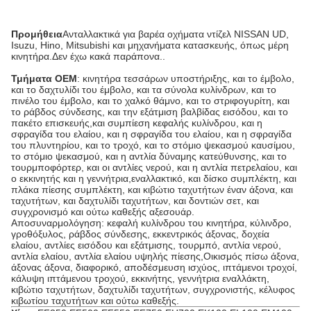
Προμήθεια
Ανταλλακτικά για βαρέα οχήματα ντίζελ NISSAN UD,
Isuzu, Hino, Mitsubishi και μηχανήματα κατασκευής, όπως μέρη
κινητήρα.Δεν έχω κακά παράπονα..
Τμήματα OEM
: κινητήρα τεσσάρων υποστήριξης, και το έμβολο,
και το δαχτυλίδι του έμβολο, και τα σύνολα κυλίνδρων, και το
πινέλο του έμβολο, και το χαλκό θάμνο, και το στριφογυρίτη, και
το ράβδος σύνδεσης, και την εξάτμιση βαλβίδας εισόδου, και το
πακέτο επισκευής,και συμπίεση κεφαλής κυλίνδρου, και η
σφραγίδα του ελαίου, και η σφραγίδα του ελαίου, και η σφραγίδα
του πλυντηρίου, και το τροχό, και το στόμιο ψεκασμού καυσίμου,
το στόμιο ψεκασμού, και η αντλία δύναμης κατεύθυνσης, και το
τουρμποφόρτερ, και οι αντλίες νερού, και η αντλία πετρελαίου, και
ο εκκινητής και η γεννήτρια,εναλλακτικό, και δίσκο συμπλέκτη, και
πλάκα πίεσης συμπλέκτη, και κιβώτιο ταχυτήτων έναν άξονα, και
ταχυτήτων, και δαχτυλίδι ταχυτήτων, και δοντιών σετ, και
συγχρονισμό και ούτω καθεξής αξεσουάρ.
Αποσυναρμολόγηση: κεφαλή κυλίνδρου του κινητήρα, κύλινδρο,
γροθόξυλος, ράβδος σύνδεσης, εκκεντρικός άξονας, δοχεία
ελαίου, αντλίες εισόδου και εξάτμισης, τουρμπό, αντλία νερού,
αντλία ελαίου, αντλία ελαίου υψηλής πίεσης,Οικισμός πίσω άξονα,
άξονας άξονα, διαφορικό, αποδέσμευση ισχύος, ιπτάμενοι τροχοί,
κάλυψη ιπτάμενου τροχού, εκκινήτης, γεννήτρια εναλλάκτη,
κιβώτιο ταχυτήτων, δαχτυλίδι ταχυτήτων, συγχρονιστής, κέλυφος
κιβωτίου ταχυτήτων και ούτω καθεξής.